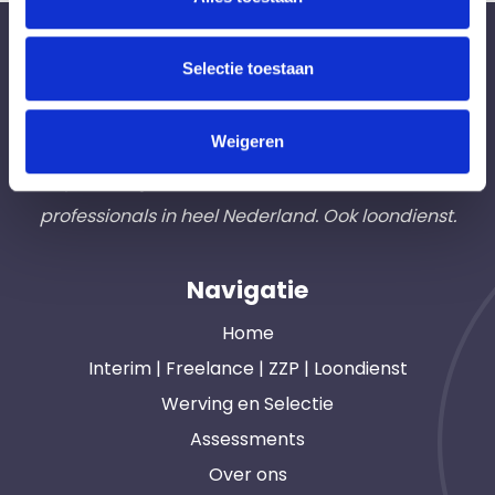
Bureau Ad Interim ®
Selectie toestaan
Professionals like
Frintzz
Weigeren
Hét interim bemiddelingsbureau voor
opdrachtgevers en interim, freelance en ZZP
professionals in heel Nederland. Ook loondienst.
Navigatie
Home
Interim | Freelance | ZZP | Loondienst
Werving en Selectie
Assessments
Over ons