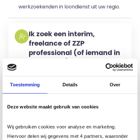
werkzoekenden in loondienst uit uw regio.
Ik zoek een interim,
freelance of ZZP
professional (of iemand in
loondienst)
Voor het selecteren van de juiste
kandidaten berekenen wij geen kosten.
Toestemming
Details
Over
No match? No pay!
Kosten worden
alleen gemaakt als een professional
Deze website maakt gebruik van cookies
voor u aan de slag gaat.
Wij gebruiken cookies voor analyse en marketing.
Meer informatie
Hiervoor delen wij gegevens met 4 partners, waaronder