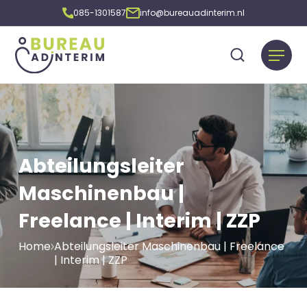
085-1301587
info@bureauadinterim.nl
Abteilungsleiter
Maschinenbau |
Freelance | Interim | ZZP
Home
Abteilungsleiter Maschinenbau | Freelance
| Interim | ZZP