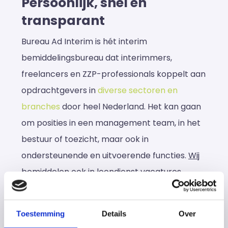
Persoonlijk, snel en
transparant
Bureau Ad Interim is hét interim
bemiddelingsbureau dat interimmers,
freelancers en ZZP-professionals koppelt aan
opdrachtgevers in
diverse sectoren en
branches
door heel Nederland. Het kan gaan
om posities in een management team, in het
bestuur of toezicht, maar ook in
ondersteunende en uitvoerende functies.
Wij
bemiddelen ook in loondienst vacatures
.
Wij hebben door de jarenlange ervaring een
groot netwerk van professionals en
Toestemming
Details
Over