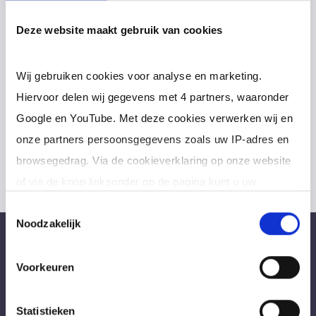
opdrachtgevers opgebouwd.
Deze website maakt gebruik van cookies
Verder hanteren wij een
lage en transparante
bemiddelingsfee
en ondernemen
Wij gebruiken cookies voor analyse en marketing.
maatschappelijk verantwoord. No match? No
Hiervoor delen wij gegevens met 4 partners, waaronder
pay!
Google en YouTube. Met deze cookies verwerken wij en
onze partners persoonsgegevens zoals uw IP-adres en
browsegedrag. Via de cookieverklaring op onze website
of via de knop linksonder op de pagina kunt u uw
toestemming op elk moment intrekken of wijzigen.
Toestemmingsselectie
Noodzakelijk
Bureau Ad Interim ®
Klik op 'Details' voor de volledige lijst met partners en
doeleinden.
Voorkeuren
Professionals like
Frintzz
Hét interim bemiddelingsbureau voor
Statistieken