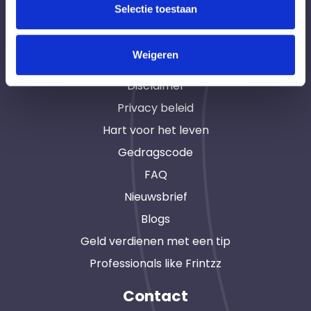
Wet DBA - loondienst of ZZP?
Selectie toestaan
Algemene voorwaarden
Weigeren
Cookieverklaring
Disclaimer
Privacy beleid
Hart voor het leven
Gedragscode
FAQ
Nieuwsbrief
Blogs
Geld verdienen met een tip
Professionals like Frintzz
Contact