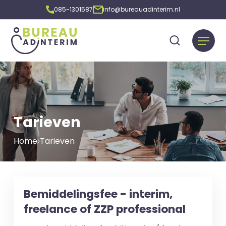
085-1301587
info@bureauadinterim.nl
Tarieven
Home
Tarieven
Bemiddelingsfee - interim,
freelance of ZZP professional