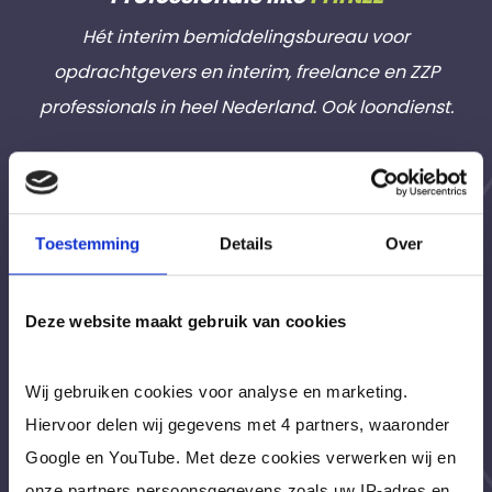
Hét interim bemiddelingsbureau voor
opdrachtgevers en interim, freelance en ZZP
professionals in heel Nederland. Ook loondienst.
Navigatie
Home
Toestemming
Details
Over
Interim | Freelance | ZZP | Loondienst
Werving en Selectie
Deze website maakt gebruik van cookies
Assessments
Over ons
Wij gebruiken cookies voor analyse en marketing.
Werkwijze
Hiervoor delen wij gegevens met 4 partners, waaronder
Waar zijn wij actief
Google en YouTube. Met deze cookies verwerken wij en
Tarieven
onze partners persoonsgegevens zoals uw IP-adres en