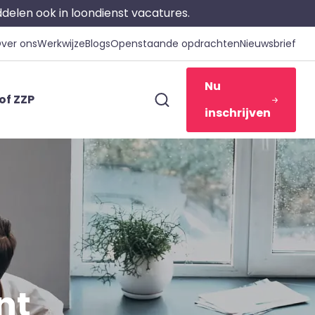
iddelen ook in loondienst vacatures.
ver ons
Werkwijze
Blogs
Openstaande opdrachten
Nieuwsbrief
Nu
of ZZP
inschrijven
nt