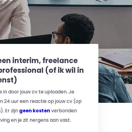
een interim, freelance
professional (of ik wil in
enst)
 je in door jouw cv te uploaden. Je
en 24 uur een reactie op jouw cv (op
. Er zijn
geen kosten
verbonden
jving en je zit nergens aan vast.