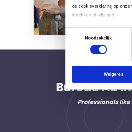
de cookieverklaring op onze
intrekken of wijzigen.
Toestemmingsselectie
Klik op 'Details' voor de voll
Noodzakelijk
Weigeren
Bureau Ad In
Professionals like