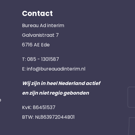
Contact
Bureau Ad interim
Galvanistraat 7
6716 AE Ede
T:
085 - 1301587
E:
info@bureauadinterim.nl
Wij zijn in heel Nederland actief
en zijn niet regio gebonden
p
KvK: 86451537
BTW: NL863972044B01