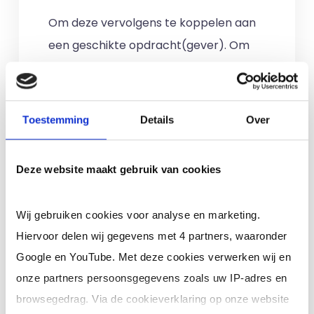
Om deze vervolgens te koppelen aan
een geschikte opdracht(gever). Om
de opdrachtgever hierin volledig te
ontzorgen. Maar ook om wat terug te
doen voor de maatschappij. Door
Toestemming
Details
Over
goede doelen te steunen en op een
maatschappelijk verantwoorde manier
Deze website maakt gebruik van cookies
te ondernemen.
Het liefst delen we dat wat we
Wij gebruiken cookies voor analyse en marketing.
ontvangen met anderen. Het
Hiervoor delen wij gegevens met 4 partners, waaronder
ondernemen is voor ons meer dan
Google en YouTube. Met deze cookies verwerken wij en
onze partners persoonsgegevens zoals uw IP-adres en
alleen winst MAKEN. Wij willen die winst
browsegedrag. Via de cookieverklaring op onze website
DELEN. Dit doen we samen met u.