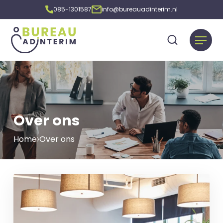
085-1301587
info@bureauadinterim.nl
Over ons
Home
Over ons