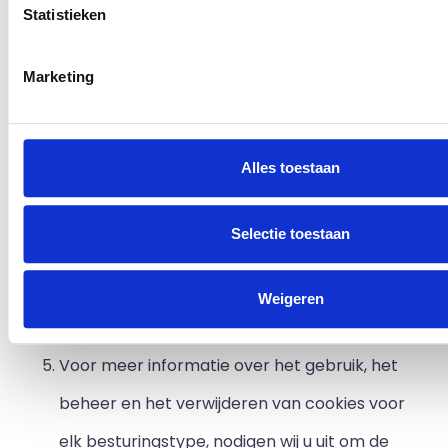
bezoekers van onze website. We kunnen niet
Statistieken
zien wie onze websites bezoekt of vanaf
Marketing
welke pc het bezoek plaatsvindt.
Meer specifiek gebruiken wij de volgende
Alles toestaan
cookies: geen overige cookies.
Wanneer u onze website bezoekt kunnen
Selectie toestaan
cookies afkomstig van de verantwoordelijke
en/of derden op uw apparatuur worden
Weigeren
geïnstalleerd.
Voor meer informatie over het gebruik, het
beheer en het verwijderen van cookies voor
elk besturingstype, nodigen wij u uit om de