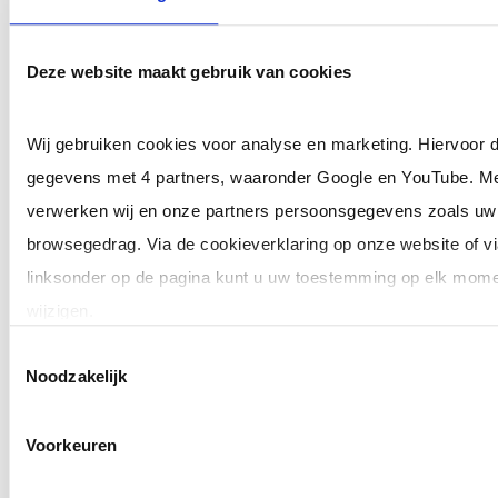
onze website:
Deze website maakt gebruik van cookies
Functionele cookies: zoals sessie- en login
cookies voor het bijhouden van sessie- en
Wij gebruiken cookies voor analyse en marketing. Hiervoor d
inloginformatie.
gegevens met 4 partners, waaronder Google en YouTube. Me
Geanonimiseerde Analytische cookies: om
verwerken wij en onze partners persoonsgegevens zoals uw
browsegedrag. Via de cookieverklaring op onze website of v
inzage te krijgen in het bezoek aan onze
linksonder op de pagina kunt u uw toestemming op elk momen
website op basis van informatie over
wijzigen.
bezoekersaantallen, populaire pagina’s en
Toestemmingsselectie
onderwerpen. Op deze wijze kunnen we de
Noodzakelijk
Klik op 'Details' voor de volledige lijst met partners en doelei
communicatie en informatievoorziening
Voorkeuren
beter afstemmen op de behoeften van