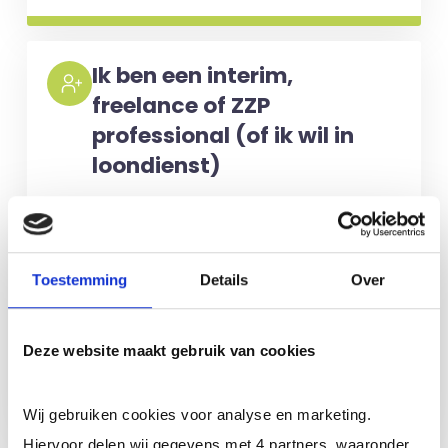
Ik ben een interim,
freelance of ZZP
professional (of ik wil in
loondienst)
Je schrijft je in door jouw cv te
uploaden. Je krijgt binnen 24 uur een
reactie op jouw cv (op werkdagen). Er
Toestemming
Details
Over
zijn
geen kosten
verbonden aan
inschrijving en je zit nergens aan vast.
Deze website maakt gebruik van cookies
Meer informatie
Wij gebruiken cookies voor analyse en marketing.
Hiervoor delen wij gegevens met 4 partners, waaronder