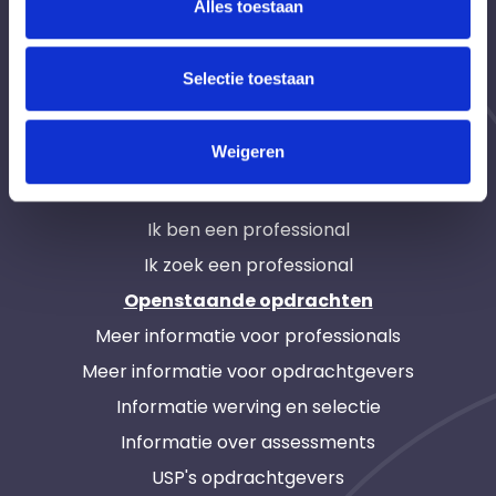
Alles toestaan
Werkwijze
Waar zijn wij actief
Selectie toestaan
Tarieven
Bedrijfsanimatievideo
Weigeren
Contact
Ik ben een professional
Ik zoek een professional
Openstaande opdrachten
Meer informatie voor professionals
Meer informatie voor opdrachtgevers
Informatie werving en selectie
Informatie over assessments
USP's opdrachtgevers