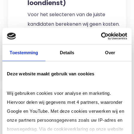
loondienst)
Voor het selecteren van de juiste
kandidaten berekenen wij geen kosten.
No match? No pay!
Kosten worden
alleen gemaakt als een professional
voor u aan de slag gaat.
Toestemming
Details
Over
Meer informatie
Deze website maakt gebruik van cookies
Ik ben een interim,
Wij gebruiken cookies voor analyse en marketing.
freelance of ZZP
Hiervoor delen wij gegevens met 4 partners, waaronder
professional (of ik wil in
Google en YouTube. Met deze cookies verwerken wij en
loondienst)
onze partners persoonsgegevens zoals uw IP-adres en
browsegedrag. Via de cookieverklaring op onze website
Je schrijft je in door jouw cv te