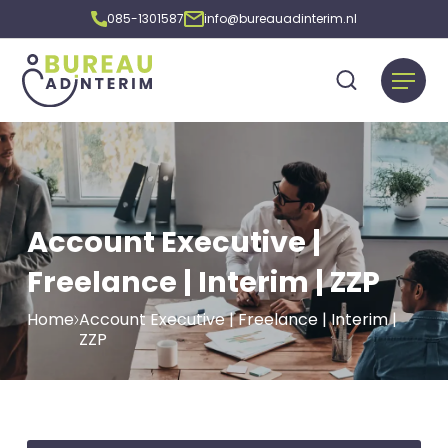
085-1301587
info@bureauadinterim.nl
Account Executive |
Freelance | Interim | ZZP
Home
Account Executive | Freelance | Interim |
ZZP