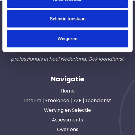
Bureau Ad Interim ®
Selectie toestaan
Professionals like
Frintzz
Weigeren
Hét interim bemiddelingsbureau voor
opdrachtgevers en interim, freelance en ZZP
professionals in heel Nederland. Ook loondienst.
Navigatie
Home
Interim | Freelance | ZZP | Loondienst
Werving en Selectie
Assessments
Over ons