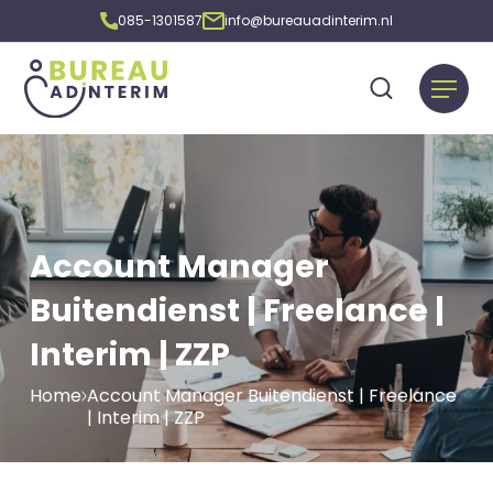
085-1301587
info@bureauadinterim.nl
Account Manager
Buitendienst | Freelance |
Interim | ZZP
Home
Account Manager Buitendienst | Freelance
| Interim | ZZP