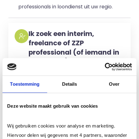
professionals in loondienst uit uw regio.
Ik zoek een interim,
freelance of ZZP
professional (of iemand in
loondienst)
Voor het selecteren van de juiste
kandidaten berekenen wij geen kosten.
Toestemming
Details
Over
No match? No pay!
Kosten worden
alleen gemaakt als een professional
Deze website maakt gebruik van cookies
voor u aan de slag gaat.
Wij gebruiken cookies voor analyse en marketing.
Meer informatie
Hiervoor delen wij gegevens met 4 partners, waaronder