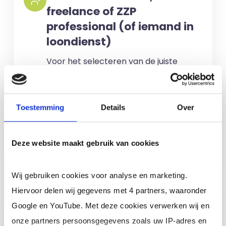
freelance of ZZP
professional (of iemand in
loondienst)
Voor het selecteren van de juiste
kandidaten berekenen wij geen kosten.
No match? No pay!
Kosten worden
Toestemming
Details
Over
alleen gemaakt als een professional
voor u aan de slag gaat.
Deze website maakt gebruik van cookies
Meer informatie
Wij gebruiken cookies voor analyse en marketing.
Hiervoor delen wij gegevens met 4 partners, waaronder
Ik ben een interim,
Google en YouTube. Met deze cookies verwerken wij en
freelance of ZZP
onze partners persoonsgegevens zoals uw IP-adres en