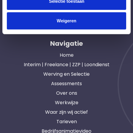
Selectie toestaan
Hét interim bemiddelingsbureau voor
opdrachtgevers en interim, freelance en ZZP
Weigeren
professionals in heel Nederland. Ook loondienst.
Navigatie
Home
Interim | Freelance | ZZP | Loondienst
Werving en Selectie
Assessments
Over ons
Werkwijze
Waar zijn wij actief
Tarieven
Bedrijfsanimatievideo