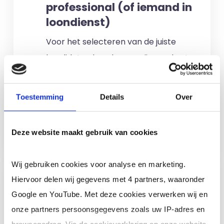
professional (of iemand in
loondienst)
Voor het selecteren van de juiste
kandidaten berekenen wij geen kosten.
No match? No pay!
Kosten worden
alleen gemaakt als een professional
Toestemming
Details
Over
voor u aan de slag gaat.
Meer informatie
Deze website maakt gebruik van cookies
Wij gebruiken cookies voor analyse en marketing.
Ik ben een interim,
Hiervoor delen wij gegevens met 4 partners, waaronder
freelance of ZZP
Google en YouTube. Met deze cookies verwerken wij en
professional (of ik wil in
onze partners persoonsgegevens zoals uw IP-adres en
loondienst)