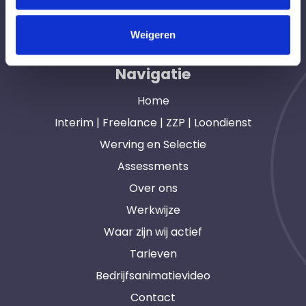
opdrachtgevers en interim, freelance en ZZP
professionals in heel Nederland. Ook loondienst.
Weigeren
Navigatie
Home
Interim | Freelance | ZZP | Loondienst
Werving en Selectie
Assessments
Over ons
Werkwijze
Waar zijn wij actief
Tarieven
Bedrijfsanimatievideo
Contact