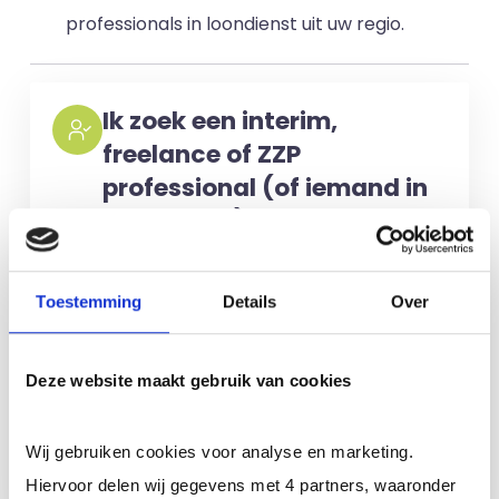
professionals in loondienst uit uw regio.
Ik zoek een interim,
freelance of ZZP
professional (of iemand in
loondienst)
Voor het selecteren van de juiste
kandidaten berekenen wij geen kosten.
Toestemming
Details
Over
No match? No pay!
Kosten worden
alleen gemaakt als een professional
Deze website maakt gebruik van cookies
voor u aan de slag gaat.
Wij gebruiken cookies voor analyse en marketing.
Meer informatie
Hiervoor delen wij gegevens met 4 partners, waaronder