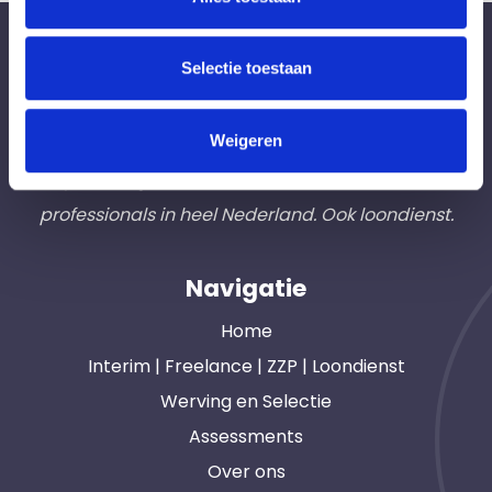
Bureau Ad Interim ®
Selectie toestaan
Professionals like
Frintzz
Weigeren
Hét interim bemiddelingsbureau voor
opdrachtgevers en interim, freelance en ZZP
professionals in heel Nederland. Ook loondienst.
Navigatie
Home
Interim | Freelance | ZZP | Loondienst
Werving en Selectie
Assessments
Over ons