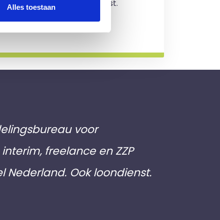
jving en je zit nergens aan vast.
Alles toestaan
rmatie
elingsbureau voor
interim, freelance en ZZP
el Nederland. Ook loondienst.