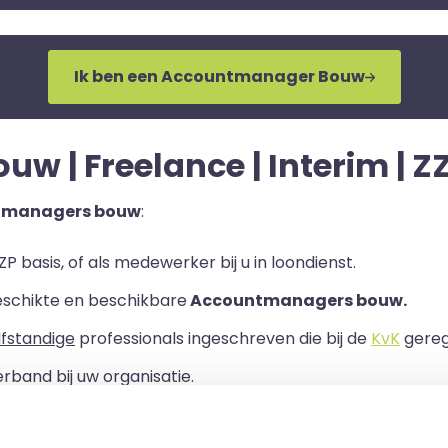
Ik ben een Accountmanager Bouw
 | Freelance | Interim | ZZ
ntmanagers bouw
:
P basis, of als medewerker bij u in loondienst.
eschikte en beschikbare
Accountmanagers bouw.
lfstandige
professionals ingeschreven die bij de
KvK
geregi
rband bij uw organisatie.
ls er een Overeenkomst van Opdracht tussen u en de zelf