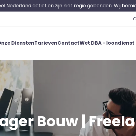
 heel Nederland actief en zijn niet regio gebonden. Wij bem
O
nze Diensten
Tarieven
Contact
Wet DBA - loondienst 
er Bouw | Freelanc