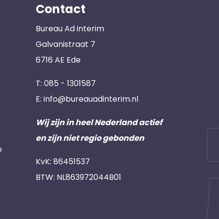
Contact
Bureau Ad interim
Galvanistraat 7
6716 AE Ede
T:
085 - 1301587
E:
info@bureauadinterim.nl
Wij zijn in heel Nederland actief
en zijn niet regio gebonden
p
KvK: 86451537
BTW: NL863972044B01