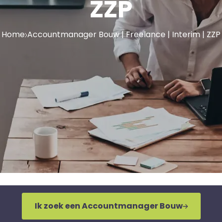
ZZP
Home
Accountmanager Bouw | Freelance | Interim | ZZP
Ik zoek een Accountmanager Bouw