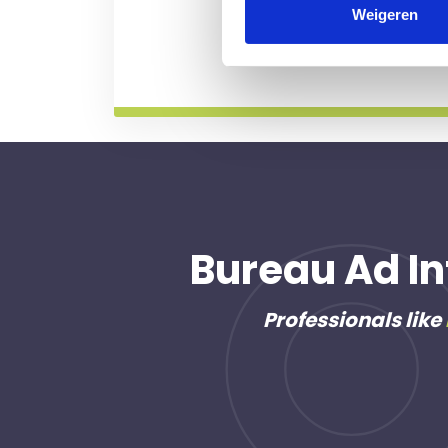
professional voor u aan de
Weigeren
Meer informatie
Bureau Ad In
Professionals like