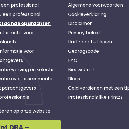
 een professional
Algemene voorwaarden
k een professional
Cookieverklaring
staande opdrachten
Disclaimer
informatie voor
Privacy beleid
sionals
Hart voor het leven
informatie voor
Gedragscode
chtgevers
FAQ
atie werving en selectie
Nieuwsbrief
matie over assessments
Blogs
 opdrachtgevers
Geld verdienen met een ti
professionals
Professionals like Frintzz
teren op onze website
et DBA -