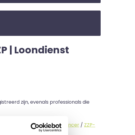
P | Loondienst
streerd zijn, evenals professionals die
standige (
interimmer
/
freelancer
/
ZZP-