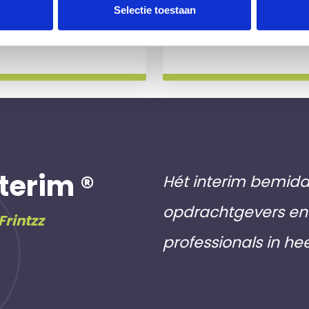
 slag gaat.
aan inschri
Selectie toestaan
Meer info
terim ®
Hét interim bemidd
opdrachtgevers en 
Frintzz
professionals in he