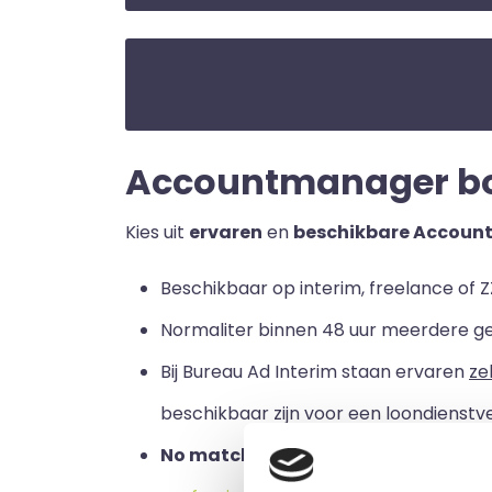
Accountmanager bouw
Kies uit
ervaren
en
beschikbare Accou
Beschikbaar op interim, freelance of ZZ
Normaliter binnen 48 uur meerdere g
Bij Bureau Ad Interim staan ervaren
ze
beschikbaar zijn voor een loondienstve
No match no pay:
u betaalt alleen a