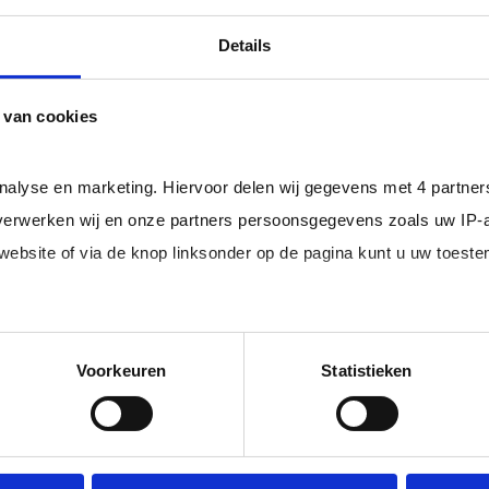
professional bij u in loondienst gaat.
ger dan het landelijke gemiddelde van ruim 20%
, zodat uw
Details
 van cookies
rofessionals in loondienst uit uw regio.
analyse en marketing. Hiervoor delen wij gegevens met 4 partne
erwerken wij en onze partners persoonsgegevens zoals uw IP-
 website of via de knop linksonder op de pagina kunt u uw toes
im, freelance
Ik ben 
nal (of iemand
of ZZP 
loondi
edige lijst met partners en doeleinden.
Voorkeuren
Statistieken
 juiste kandidaten
Je schrijft
n.
No match? No pay!
krijgt binn
aakt als een
werkdagen)