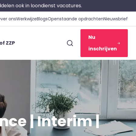
iddelen ook in loondienst vacatures.
ver ons
Werkwijze
Blogs
Openstaande opdrachten
Nieuwsbrief
Nu
of ZZP
inschrijven
e | Interim |