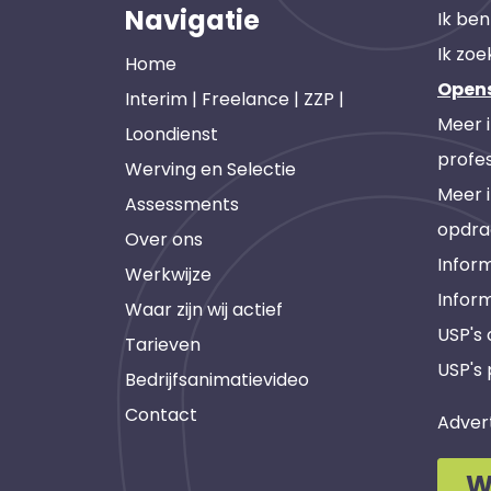
Navigatie
Ik ben
Ik zoe
Home
Open
Interim | Freelance | ZZP |
Meer 
Loondienst
profes
Werving en Selectie
Meer 
Assessments
opdra
Over ons
Inform
Werkwijze
Infor
Waar zijn wij actief
USP's
Tarieven
USP's 
Bedrijfsanimatievideo
Contact
Adver
W