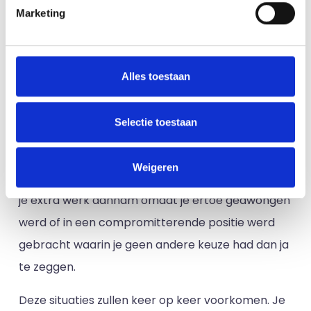
achter hun accountmanagers. Je hebt de
Marketing
verantwoordelijkheid om de klantrelatie te
beheren, maar dat betekent niet dat je eigenaar
bent van elk onderdeel van de organisatie.
Alles toestaan
Als je extra werk hebt aangenomen uit
Selectie toestaan
schuldgevoel, of omdat je geen nee kon zeggen
tegen je klant of omdat het makkelijk was, dus
Weigeren
waarom niet, stop daar dan mee. Dit geldt ook als
je extra werk aannam omdat je ertoe gedwongen
werd of in een compromitterende positie werd
gebracht waarin je geen andere keuze had dan ja
te zeggen.
Deze situaties zullen keer op keer voorkomen. Je