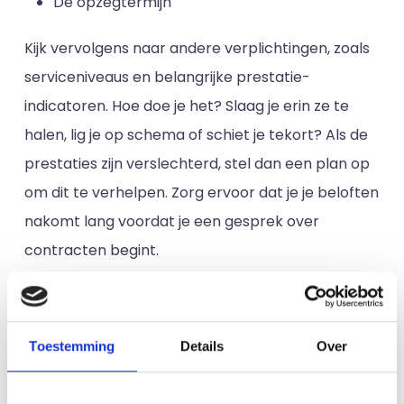
De opzegtermijn
Kijk vervolgens naar andere verplichtingen, zoals
serviceniveaus en belangrijke prestatie-
indicatoren. Hoe doe je het? Slaag je erin ze te
halen, lig je op schema of schiet je tekort? Als de
prestaties zijn verslechterd, stel dan een plan op
om dit te verhelpen. Zorg ervoor dat je je beloften
nakomt lang voordat je een gesprek over
contracten begint.
Kijk ten slotte naar hun prijsstructuur. Betalen ze
te veel, te weinig of het juiste bedrag voor de
Toestemming
Details
Over
diensten? Dingen veranderen en klanten met
langetermijncontracten hebben vaak oude