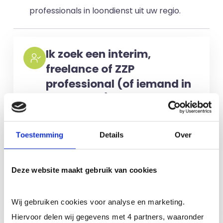
professionals in loondienst uit uw regio.
Ik zoek een interim,
freelance of ZZP
professional (of iemand in
loondienst)
Voor het selecteren van de juiste
kandidaten berekenen wij geen kosten.
Toestemming
Details
Over
No match? No pay!
Kosten worden
alleen gemaakt als een professional
Deze website maakt gebruik van cookies
voor u aan de slag gaat.
Wij gebruiken cookies voor analyse en marketing.
Meer informatie
Hiervoor delen wij gegevens met 4 partners, waaronder