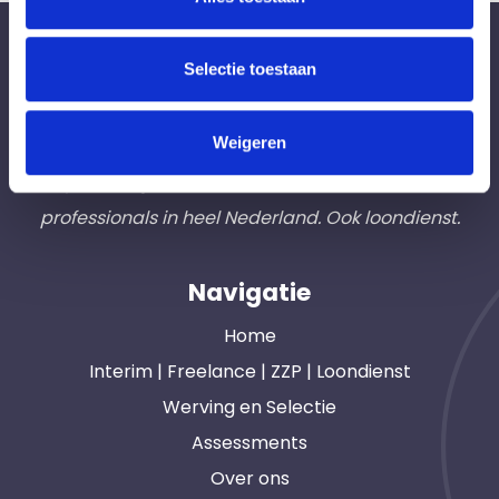
Bureau Ad Interim ®
Selectie toestaan
Professionals like
Frintzz
Weigeren
Hét interim bemiddelingsbureau voor
opdrachtgevers en interim, freelance en ZZP
professionals in heel Nederland. Ook loondienst.
Navigatie
Home
Interim | Freelance | ZZP | Loondienst
Werving en Selectie
Assessments
Over ons