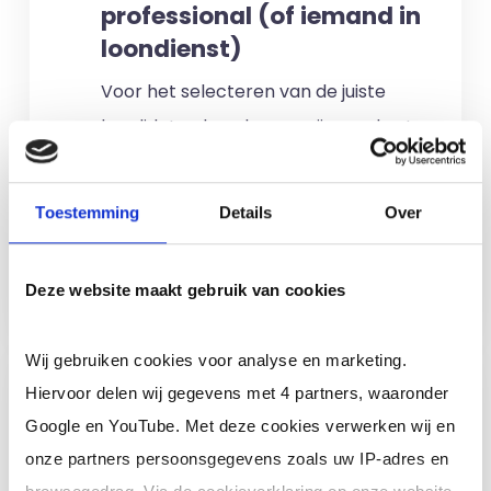
professional (of iemand in
loondienst)
Voor het selecteren van de juiste
kandidaten berekenen wij geen kosten.
No match? No pay!
Kosten worden
alleen gemaakt als een professional
Toestemming
Details
Over
voor u aan de slag gaat.
Meer informatie
Deze website maakt gebruik van cookies
Wij gebruiken cookies voor analyse en marketing.
Ik ben een interim,
Hiervoor delen wij gegevens met 4 partners, waaronder
freelance of ZZP
Google en YouTube. Met deze cookies verwerken wij en
professional (of ik wil in
onze partners persoonsgegevens zoals uw IP-adres en
loondienst)