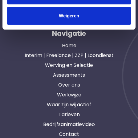
opdrachtgevers en interim, freelance en ZZP
professionals in heel Nederland. Ook loondienst.
Weigeren
Navigatie
Home
Interim | Freelance | ZZP | Loondienst
Werving en Selectie
Assessments
Over ons
Werkwijze
Waar zijn wij actief
Tarieven
Bedrijfsanimatievideo
Contact