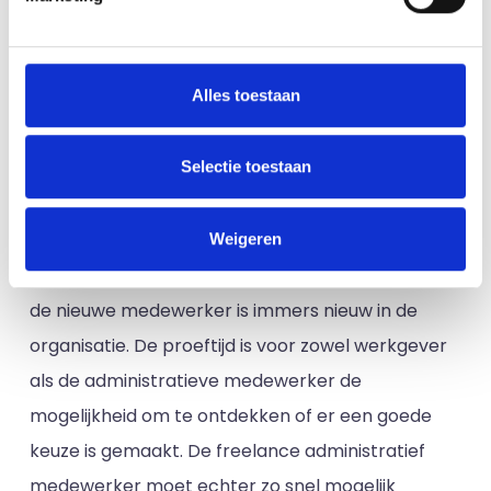
administratief medewerker
Voor de functie-inhoud maakt het niets uit of
Alles toestaan
iemand in loondienst werkt of als zzp
administratief medewerker. Er is echter wel één
Selectie toestaan
groot ander verschil: iemand die in loondienst
gaat werken, krijgt in het begin alle tijd. Hij wordt
ingewerkt en krijgt de tijd om zich te bewijzen. Er is
Weigeren
veel ruimte om vragen te stellen, en er is geduld:
de nieuwe medewerker is immers nieuw in de
organisatie. De proeftijd is voor zowel werkgever
als de administratieve medewerker de
mogelijkheid om te ontdekken of er een goede
keuze is gemaakt. De freelance administratief
medewerker moet echter zo snel mogelijk