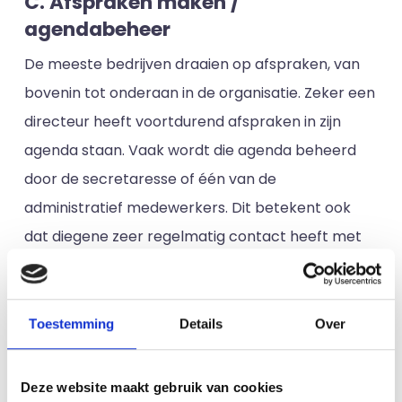
C. Afspraken maken /
agendabeheer
De meeste bedrijven draaien op afspraken, van
bovenin tot onderaan in de organisatie. Zeker een
directeur heeft voortdurend afspraken in zijn
agenda staan. Vaak wordt die agenda beheerd
door de secretaresse of één van de
administratief medewerkers. Dit betekent ook
dat diegene zeer regelmatig contact heeft met
klanten, met directeuren en met andere mensen
die belangrijk zijn voor het reilen en zeilen van het
bedrijf. Bij die laatste kan je bijvoorbeeld denken
Toestemming
Details
Over
aan vertegenwoordigers en commercieel
medewerkers, die verantwoordelijk zijn voor
Deze website maakt gebruik van cookies