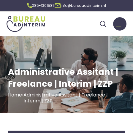
085-1301587
info@bureauadinterim.nl
Administrative Assitant |
Freelance | Interim | ZZP
Home
Administrative Assitant | Freelance |
Interim | ZZP