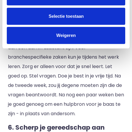
5. Ken je branche
Selectie toestaan
Het is niet genoeg om het kantoor van binnen en
buiten te kennen. Als je niet verder denkt dan je
Weigeren
directe werkplek en het bedrijf, zul je nooit meer
dan een admin assistant zijn. Veel
branchespecifieke zaken kun je tijdens het werk
leren. Zorg er alleen voor dat je snel leert. Let
goed op. Stel vragen. Doe je best in je vrije tijd. Na
de tweede week, zou jij degene moeten zijn die de
vragen beantwoordt. Na nog een paar weken ben
je goed genoeg om een hulpbron voor je baas te
zijn - in plaats van andersom.
6. Scherp je gereedschap aan