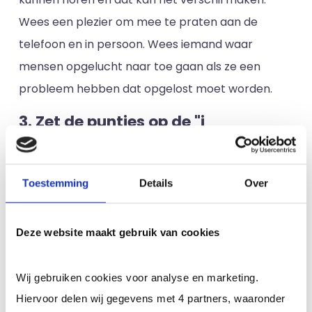
Wees een plezier om mee te praten aan de
telefoon en in persoon. Wees iemand waar
mensen opgelucht naar toe gaan als ze een
probleem hebben dat opgelost moet worden.
3. Zet de puntjes op de "i
Organisatie en aandacht voor details zijn twee
vaardigheden die waarschijnlijk al op je cv staan -
Toestemming
Details
Over
en ook op die van alle anderen! Je moet deze
vaardigheden tot de hoekstenen van je hele
Deze website maakt gebruik van cookies
carrière maken. Let goed op. Wees nauwgezet.
Zoek een systeem dat efficiënt is, op gezond
Wij gebruiken cookies voor analyse en marketing.
verstand is gebaseerd en voor jou goed werkt.
Hiervoor delen wij gegevens met 4 partners, waaronder
Wees als een goed geoliede machine die mogelijk