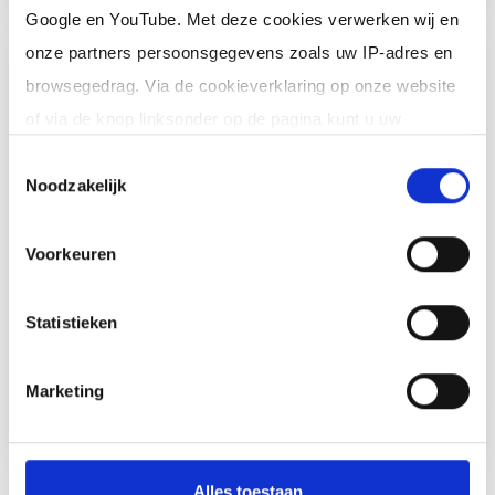
Google en YouTube. Met deze cookies verwerken wij en
onze partners persoonsgegevens zoals uw IP-adres en
Ik ben een interim,
browsegedrag. Via de cookieverklaring op onze website
freelance of ZZP
of via de knop linksonder op de pagina kunt u uw
professional (of ik wil in
toestemming op elk moment intrekken of wijzigen.
loondienst)
Toestemmingsselectie
Noodzakelijk
Je schrijft je in door jouw cv te
Klik op 'Details' voor de volledige lijst met partners en
uploaden. Je krijgt binnen 24 uur een
doeleinden.
Voorkeuren
reactie op jouw cv (op werkdagen). Er
zijn
geen kosten
verbonden aan
Statistieken
inschrijving en je zit nergens aan vast.
Marketing
Meer informatie
Alles toestaan