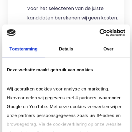
Voor het selecteren van de juiste
kandidaten berekenen wij geen kosten.
No match? No pay!
Kosten worden
alleen gemaakt als een professional
voor u aan de slag gaat.
Toestemming
Details
Over
Meer informatie
Deze website maakt gebruik van cookies
Ik ben een interim,
Wij gebruiken cookies voor analyse en marketing.
freelance of ZZP
Hiervoor delen wij gegevens met 4 partners, waaronder
professional (of ik wil in
Google en YouTube. Met deze cookies verwerken wij en
loondienst)
onze partners persoonsgegevens zoals uw IP-adres en
browsegedrag. Via de cookieverklaring op onze website
Je schrijft je in door jouw cv te