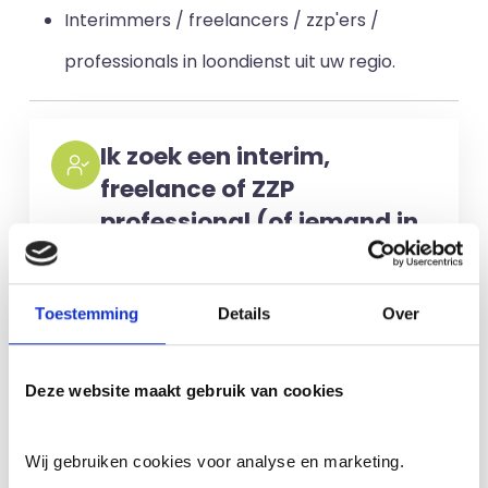
Interimmers / freelancers / zzp'ers /
professionals in loondienst uit uw regio.
Ik zoek een interim,
freelance of ZZP
professional (of iemand in
loondienst)
Voor het selecteren van de juiste
Toestemming
Details
Over
kandidaten berekenen wij geen kosten.
No match? No pay!
Kosten worden
Deze website maakt gebruik van cookies
alleen gemaakt als een professional
voor u aan de slag gaat.
Wij gebruiken cookies voor analyse en marketing.