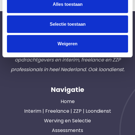
Alles toestaan
Bureau Ad Interim ®
Selectie toestaan
Professionals like
Frintzz
Weigeren
Hét interim bemiddelingsbureau voor
opdrachtgevers en interim, freelance en ZZP
professionals in heel Nederland. Ook loondienst.
Navigatie
Home
Interim | Freelance | ZZP | Loondienst
Werving en Selectie
Assessments