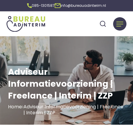
085-1301587
info@bureauadinterim.nl
Adviseur
Informatievoorziening |
Freelance | Interim | ZZP
Home
Adviseur Informatievoorziening | Freelance
| Interim | ZZP