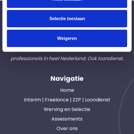
Bureau Ad Interim ®
Selectie toestaan
Professionals like
Frintzz
Weigeren
Hét interim bemiddelingsbureau voor
opdrachtgevers en interim, freelance en ZZP
professionals in heel Nederland. Ook loondienst.
Navigatie
Home
Interim | Freelance | ZZP | Loondienst
Werving en Selectie
Assessments
Over ons