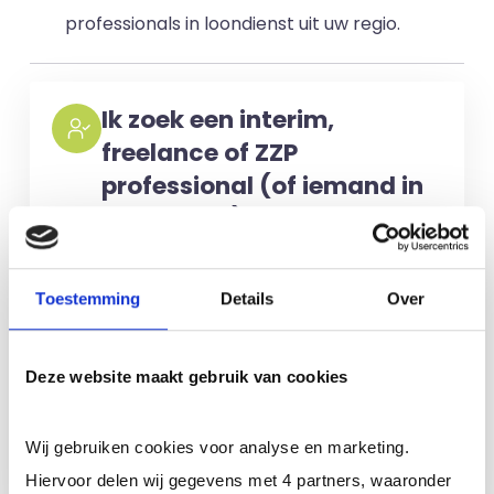
professionals in loondienst uit uw regio.
Ik zoek een interim,
freelance of ZZP
professional (of iemand in
loondienst)
Voor het selecteren van de juiste
kandidaten berekenen wij geen kosten.
Toestemming
Details
Over
No match? No pay!
Kosten worden
alleen gemaakt als een professional
Deze website maakt gebruik van cookies
voor u aan de slag gaat.
Wij gebruiken cookies voor analyse en marketing.
Meer informatie
Hiervoor delen wij gegevens met 4 partners, waaronder