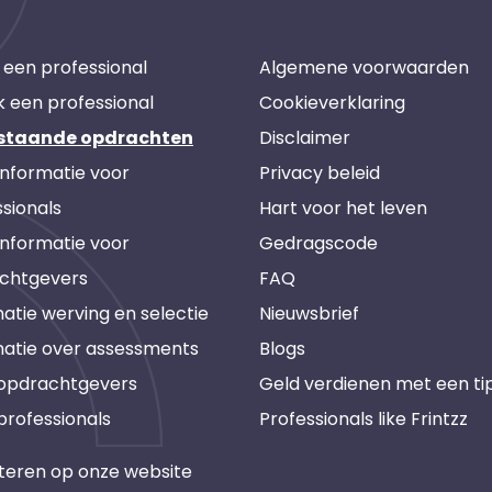
 een professional
Algemene voorwaarden
k een professional
Cookieverklaring
staande opdrachten
Disclaimer
informatie voor
Privacy beleid
sionals
Hart voor het leven
informatie voor
Gedragscode
chtgevers
FAQ
atie werving en selectie
Nieuwsbrief
matie over assessments
Blogs
 opdrachtgevers
Geld verdienen met een ti
professionals
Professionals like Frintzz
teren op onze website