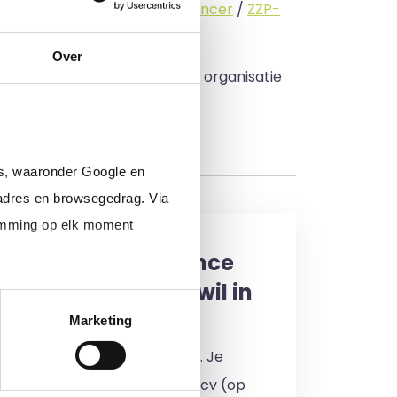
standige (
interimmer
/
freelancer
/
ZZP-
Over
 budget zo veel mogelijk in uw organisatie
rs, waaronder Google en
adres en browsegedrag. Via
temming op elk moment
een interim, freelance
professional (of ik wil in
enst)
Marketing
 je in door jouw cv te uploaden. Je
en 24 uur een reactie op jouw cv (op