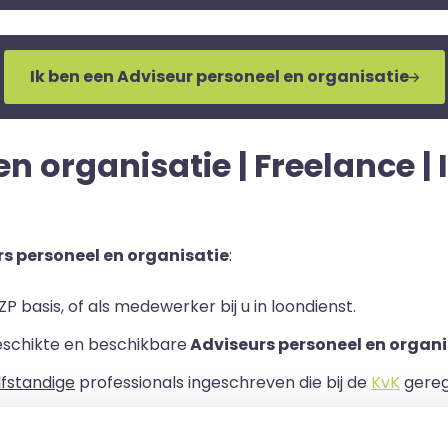
Ik ben een Adviseur personeel en organisatie
 organisatie | Freelance | I
s personeel en organisatie
:
P basis, of als medewerker bij u in loondienst.
eschikte en beschikbare
Adviseurs personeel en organi
lfstandige
professionals ingeschreven die bij de
KvK
geregi
rband bij uw organisatie.