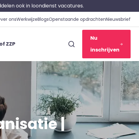
iddelen ook in loondienst vacatures.
ver ons
Werkwijze
Blogs
Openstaande opdrachten
Nieuwsbrief
Nu
of ZZP
inschrijven
nisatie |