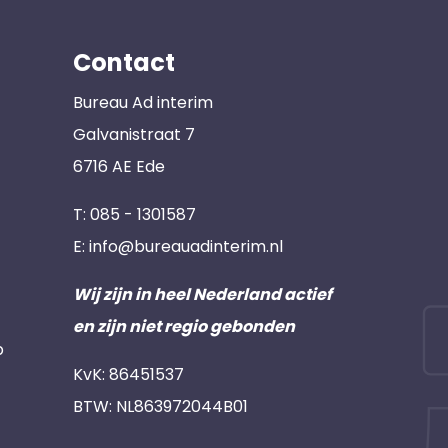
Contact
Bureau Ad interim
Galvanistraat 7
6716 AE Ede
T:
085 - 1301587
E:
info@bureauadinterim.nl
Wij zijn in heel Nederland actief
en zijn niet regio gebonden
p
KvK: 86451537
BTW: NL863972044B01