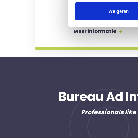
Kosten worden alleen gem
Weigeren
professional voor u aan de
Meer informatie
Bureau Ad In
Professionals like