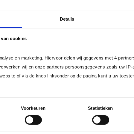
ls er een Overeenkomst van Opdracht tussen u en de zelf
professional bij u in loondienst gaat.
Details
ger dan het landelijke gemiddelde van ruim 20%
, zodat uw
 van cookies
rofessionals in loondienst uit uw regio.
analyse en marketing. Hiervoor delen wij gegevens met 4 partne
erwerken wij en onze partners persoonsgegevens zoals uw IP-
 website of via de knop linksonder op de pagina kunt u uw toes
im, freelance
Ik ben 
nal (of iemand
of ZZP 
edige lijst met partners en doeleinden.
loondi
Voorkeuren
Statistieken
 juiste kandidaten
Je schrijft
n.
No match? No pay!
krijgt binn