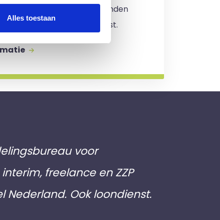
. Er zijn
geen kosten
verbonden
Alles toestaan
jving en je zit nergens aan vast.
rmatie
elingsbureau voor
interim, freelance en ZZP
el Nederland. Ook loondienst.