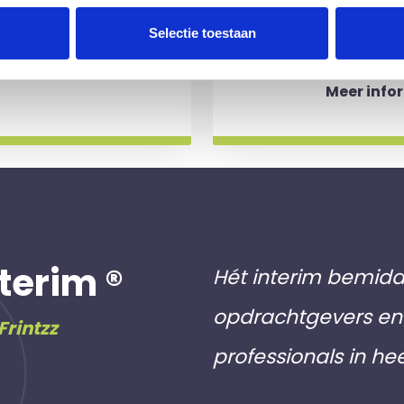
aakt als een
werkdagen)
Selectie toestaan
 slag gaat.
aan inschri
Meer info
terim ®
Hét interim bemidd
opdrachtgevers en 
Frintzz
professionals in he