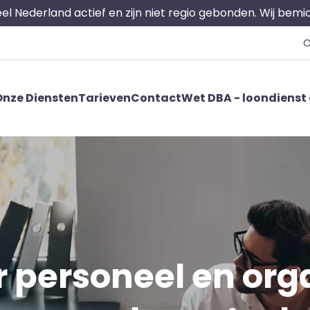
 heel Nederland actief en zijn niet regio gebonden. Wij bem
O
nze Diensten
Tarieven
Contact
Wet DBA - loondienst 
 personeel en orga