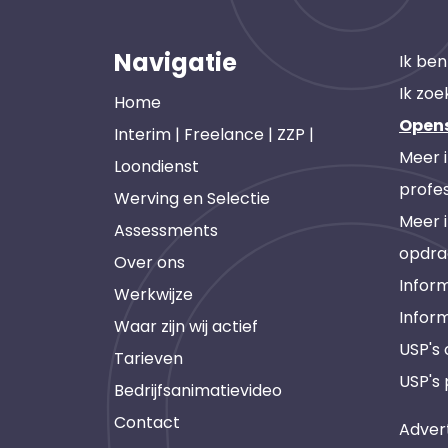
Navigatie
Ik ben
Ik zoe
Home
Open
Interim | Freelance | ZZP |
Meer 
Loondienst
profes
Werving en Selectie
Meer 
Assessments
opdra
Over ons
Inform
Werkwijze
Infor
Waar zijn wij actief
USP's
Tarieven
USP's 
Bedrijfsanimatievideo
Contact
Adver