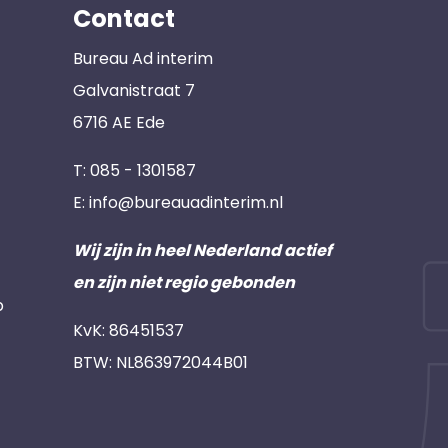
Contact
Bureau Ad interim
Galvanistraat 7
6716 AE Ede
T:
085 - 1301587
E:
info@bureauadinterim.nl
Wij zijn in heel Nederland actief
en zijn niet regio gebonden
p
KvK: 86451537
BTW: NL863972044B01