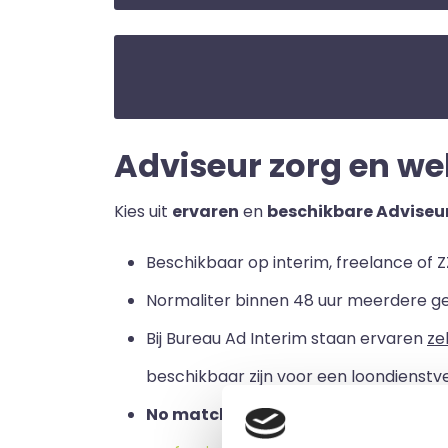
Adviseur zorg en welz
Kies uit
ervaren
en
beschikbare Adviseur
Beschikbaar op interim, freelance of ZZ
Normaliter binnen 48 uur meerdere g
Bij Bureau Ad Interim staan ervaren
ze
beschikbaar zijn voor een loondienstve
No match no pay:
u betaalt alleen a