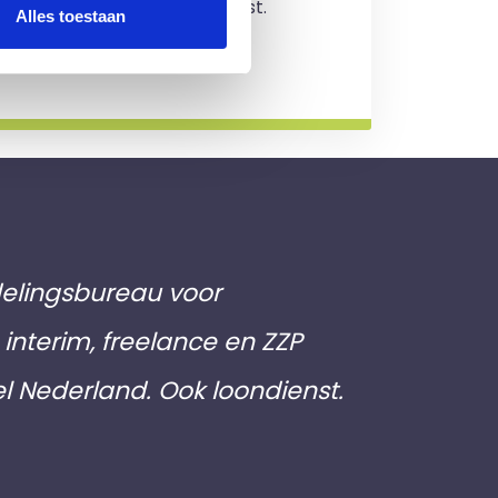
jving en je zit nergens aan vast.
Alles toestaan
rmatie
elingsbureau voor
interim, freelance en ZZP
el Nederland. Ook loondienst.