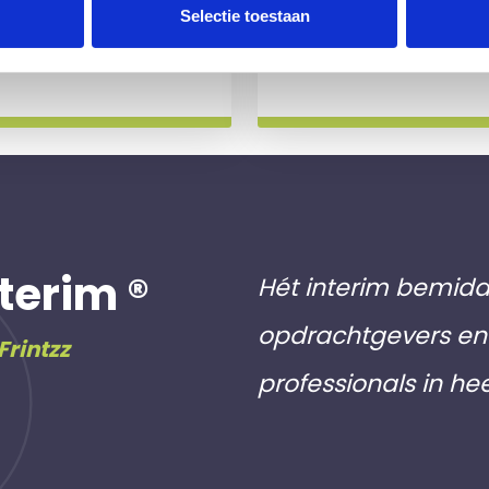
 slag gaat.
aan inschri
Selectie toestaan
Meer info
terim ®
Hét interim bemidd
opdrachtgevers en 
Frintzz
professionals in he