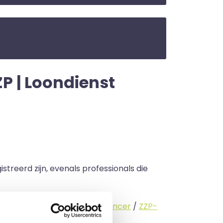
ZP | Loondienst
streerd zijn, evenals professionals die
standige (
interimmer
/
freelancer
/
ZZP-