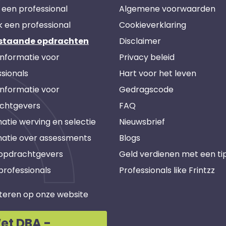
 een professional
Algemene voorwaarden
k een professional
Cookieverklaring
staande opdrachten
Disclaimer
informatie voor
Privacy beleid
sionals
Hart voor het leven
informatie voor
Gedragscode
chtgevers
FAQ
atie werving en selectie
Nieuwsbrief
matie over assessments
Blogs
 opdrachtgevers
Geld verdienen met een ti
professionals
Professionals like Frintzz
teren op onze website
et DBA -