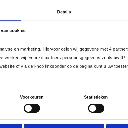
professional bij u in loondienst gaat.
ger dan het landelijke gemiddelde van ruim 20%
, zodat uw
Details
 van cookies
rofessionals in loondienst uit uw regio.
analyse en marketing. Hiervoor delen wij gegevens met 4 partne
erwerken wij en onze partners persoonsgegevens zoals uw IP-
 website of via de knop linksonder op de pagina kunt u uw toes
im, freelance
Ik ben 
nal (of iemand
of ZZP 
loondi
edige lijst met partners en doeleinden.
Voorkeuren
Statistieken
 juiste kandidaten
Je schrijft
n.
No match? No pay!
krijgt binn
aakt als een
werkdagen)