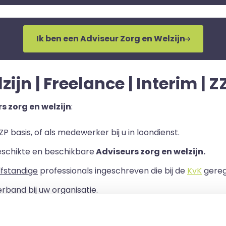
Ik ben een Adviseur Zorg en Welzijn
ijn | Freelance | Interim | Z
s zorg en welzijn
:
P basis, of als medewerker bij u in loondienst.
eschikte en beschikbare
Adviseurs zorg en welzijn.
lfstandige
professionals ingeschreven die bij de
KvK
geregi
rband bij uw organisatie.
ls er een Overeenkomst van Opdracht tussen u en de zelf