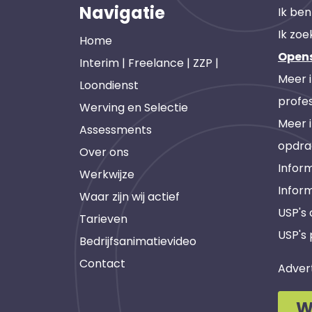
Navigatie
Ik ben
Ik zoe
Home
Open
Interim | Freelance | ZZP |
Meer 
Loondienst
profes
Werving en Selectie
Meer 
Assessments
opdra
Over ons
Inform
Werkwijze
Infor
Waar zijn wij actief
USP's
Tarieven
USP's 
Bedrijfsanimatievideo
Contact
Adver
W