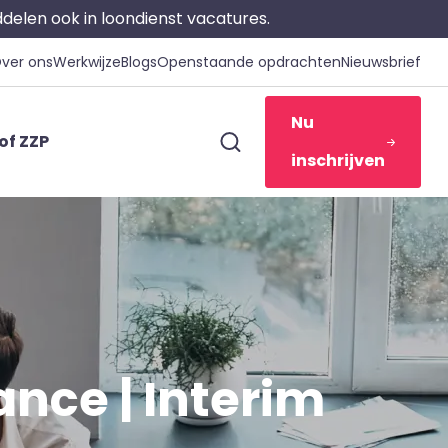
iddelen ook in loondienst vacatures.
ver ons
Werkwijze
Blogs
Openstaande opdrachten
Nieuwsbrief
Nu
of ZZP
inschrijven
ance | Interim