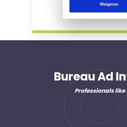
professional voor u aan de
Weigeren
Meer informatie
Bureau Ad In
Professionals like