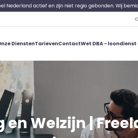
 heel Nederland actief en zijn niet regio gebonden. Wij bem
O
nze Diensten
Tarieven
Contact
Wet DBA - loondienst 
 en Welzijn | Freel