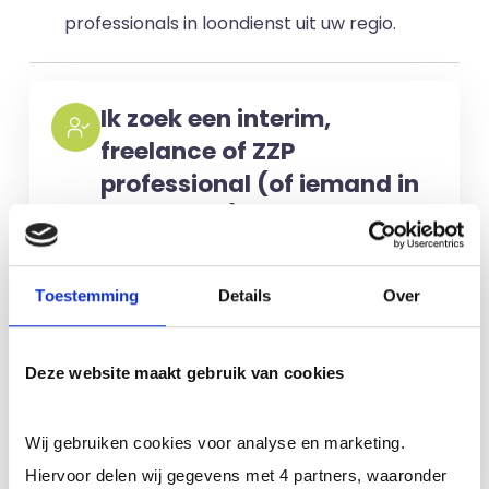
professionals in loondienst uit uw regio.
Ik zoek een interim,
freelance of ZZP
professional (of iemand in
loondienst)
Voor het selecteren van de juiste
kandidaten berekenen wij geen kosten.
Toestemming
Details
Over
No match? No pay!
Kosten worden
alleen gemaakt als een professional
Deze website maakt gebruik van cookies
voor u aan de slag gaat.
Wij gebruiken cookies voor analyse en marketing.
Meer informatie
Hiervoor delen wij gegevens met 4 partners, waaronder