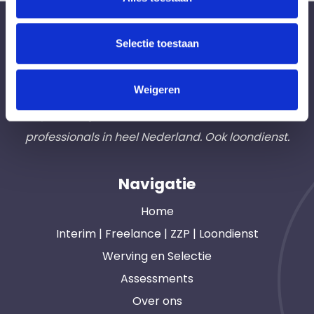
Bureau Ad Interim ®
Selectie toestaan
Professionals like
Frintzz
Weigeren
Hét interim bemiddelingsbureau voor
opdrachtgevers en interim, freelance en ZZP
professionals in heel Nederland. Ook loondienst.
Navigatie
Home
Interim | Freelance | ZZP | Loondienst
Werving en Selectie
Assessments
Over ons