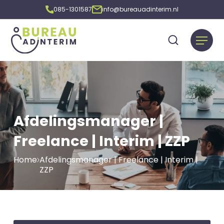
085-1301587
info@bureauadinterim.nl
Afdelingsmanager |
Freelance | Interim | ZZP
Home
Afdelingsmanager | Freelance | Interim |
ZZP