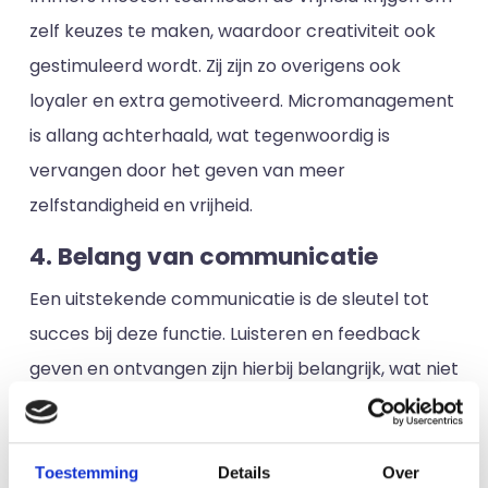
zelf keuzes te maken, waardoor creativiteit ook
gestimuleerd wordt. Zij zijn zo overigens ook
loyaler en extra gemotiveerd. Micromanagement
is allang achterhaald, wat tegenwoordig is
vervangen door het geven van meer
zelfstandigheid en vrijheid.
4. Belang van communicatie
Een uitstekende communicatie is de sleutel tot
succes bij deze functie. Luisteren en feedback
geven en ontvangen zijn hierbij belangrijk, wat niet
altijd voor zich spreekt. Veel werknemers klagen
namelijk over slecht luisterende managers, met
als gevolg dat zij niet bij hun manager aankloppen
Toestemming
Details
Over