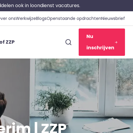
iddelen ook in loondienst vacatures.
ver ons
Werkwijze
Blogs
Openstaande opdrachten
Nieuwsbrief
Nu
of ZZP
inschrijven
erim | ZZP