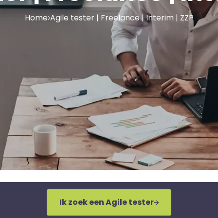
Home
Agile tester | Freelance | Interim | ZZP
Ik zoek een Agile tester