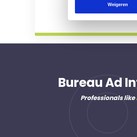
professional voor u aan de
Weigeren
Meer informatie
Bureau Ad In
Professionals like