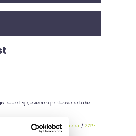
st
streerd zijn, evenals professionals die
standige (
interimmer
/
freelancer
/
ZZP-