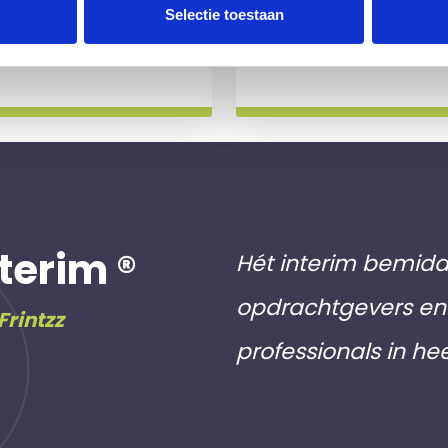
 slag gaat.
aan inschri
Selectie toestaan
Meer info
terim ®
Hét interim bemidd
opdrachtgevers en 
Frintzz
professionals in he