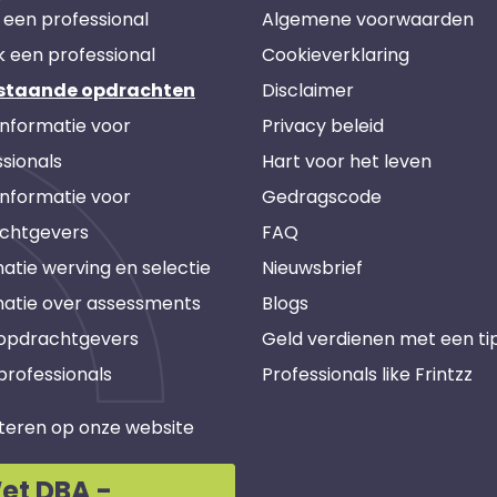
 een professional
Algemene voorwaarden
k een professional
Cookieverklaring
staande opdrachten
Disclaimer
informatie voor
Privacy beleid
sionals
Hart voor het leven
informatie voor
Gedragscode
chtgevers
FAQ
atie werving en selectie
Nieuwsbrief
matie over assessments
Blogs
 opdrachtgevers
Geld verdienen met een ti
professionals
Professionals like Frintzz
teren op onze website
et DBA -