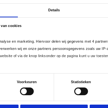
professional bij u in loondienst gaat.
ger dan het landelijke gemiddelde van ruim 20%
, zodat uw
Details
 van cookies
rofessionals in loondienst uit uw regio.
analyse en marketing. Hiervoor delen wij gegevens met 4 partne
erwerken wij en onze partners persoonsgegevens zoals uw IP-
 website of via de knop linksonder op de pagina kunt u uw toes
im, freelance
Ik ben 
nal (of iemand
of ZZP 
loondi
edige lijst met partners en doeleinden.
Voorkeuren
Statistieken
 juiste kandidaten
Je schrijft
n.
No match? No pay!
krijgt binn
aakt als een
werkdagen)