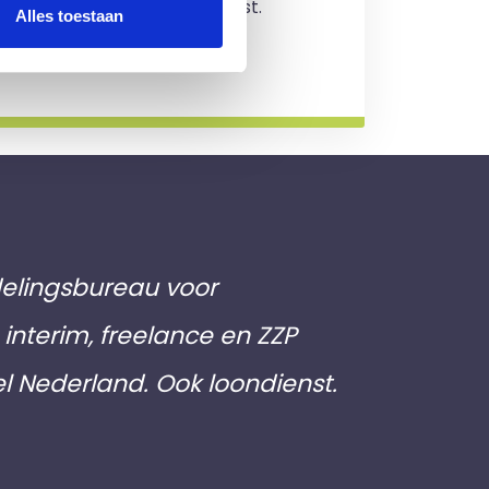
jving en je zit nergens aan vast.
Alles toestaan
rmatie
elingsbureau voor
interim, freelance en ZZP
el Nederland. Ook loondienst.