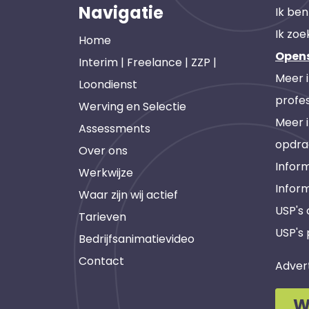
Navigatie
Ik ben
Ik zoe
Home
Open
Interim | Freelance | ZZP |
Meer 
Loondienst
profes
Werving en Selectie
Meer 
Assessments
opdra
Over ons
Inform
Werkwijze
Infor
Waar zijn wij actief
USP's
Tarieven
USP's 
Bedrijfsanimatievideo
Contact
Adver
W