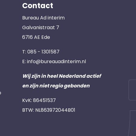
Contact
Bureau Ad interim
Galvanistraat 7
6716 AE Ede
T:
085 - 1301587
E:
info@bureauadinterim.nl
Wij zijn in heel Nederland actief
en zijn niet regio gebonden
p
KvK: 86451537
BTW: NL863972044B01