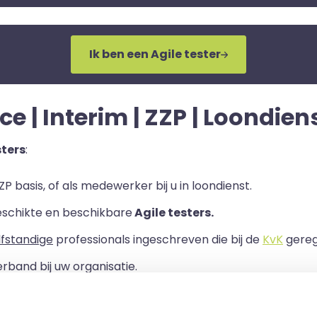
Ik ben een Agile tester
ce | Interim | ZZP | Loondien
sters
:
P basis, of als medewerker bij u in loondienst.
eschikte en beschikbare
Agile testers.
lfstandige
professionals ingeschreven die bij de
KvK
geregi
rband bij uw organisatie.
ls er een Overeenkomst van Opdracht tussen u en de zelf