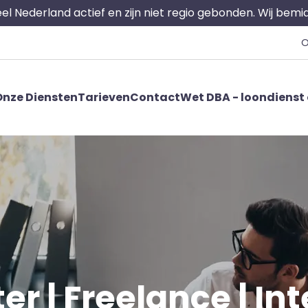
 heel Nederland actief en zijn niet regio gebonden. Wij bem
O
nze Diensten
Tarieven
Contact
Wet DBA - loondienst 
ter | Freelance | Int