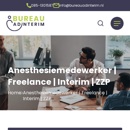
085-1301587
info@bureauadinterim.nl
Anesthesiemedewerker |
Freelance | Interim | ZZP
Home
Anesthesiemedewerker | Freelance |
Interim | ZZP