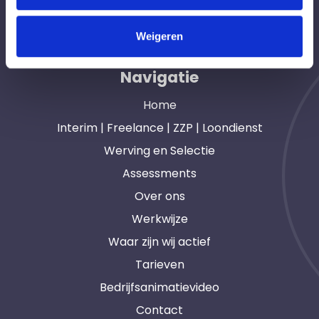
opdrachtgevers en interim, freelance en ZZP
professionals in heel Nederland. Ook loondienst.
Weigeren
Navigatie
Home
Interim | Freelance | ZZP | Loondienst
Werving en Selectie
Assessments
Over ons
Werkwijze
Waar zijn wij actief
Tarieven
Bedrijfsanimatievideo
Contact