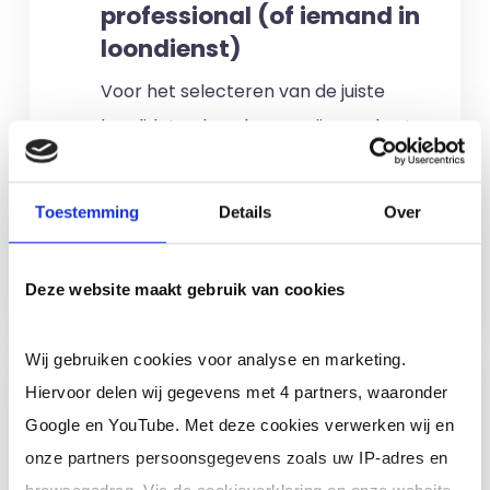
professional (of iemand in
loondienst)
Voor het selecteren van de juiste
kandidaten berekenen wij geen kosten.
No match? No pay!
Kosten worden
alleen gemaakt als een professional
Toestemming
Details
Over
voor u aan de slag gaat.
Meer informatie
Deze website maakt gebruik van cookies
Wij gebruiken cookies voor analyse en marketing.
Ik ben een interim,
Hiervoor delen wij gegevens met 4 partners, waaronder
freelance of ZZP
Google en YouTube. Met deze cookies verwerken wij en
professional (of ik wil in
onze partners persoonsgegevens zoals uw IP-adres en
loondienst)