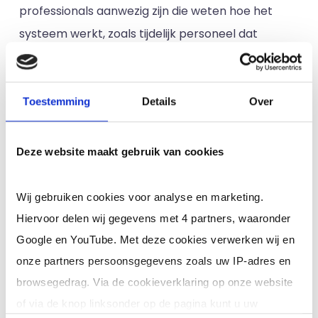
professionals aanwezig zijn die weten hoe het
systeem werkt, zoals tijdelijk personeel dat
flexibel ingezet kan worden. Door als interim
applicatiebeheerder Magister, freelance
applicatiebeheerder Magister of zzp
Toestemming
Details
Over
applicatiebeheerder Magister aan de slag te
gaan, kan het gat op een school toch gevuld
Deze website maakt gebruik van cookies
worden en wordt het doen van de administratie
en communicatie een stuk makkelijker.
Wij gebruiken cookies voor analyse en marketing.
Hiervoor delen wij gegevens met 4 partners, waaronder
5. Welke functie-eisen en
Google en YouTube. Met deze cookies verwerken wij en
eigenschappen heeft een
onze partners persoonsgegevens zoals uw IP-adres en
ervaren applicatiebeheerder
browsegedrag. Via de cookieverklaring op onze website
Magister?
of via de knop linksonder op de pagina kunt u uw