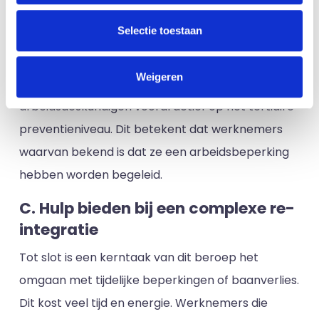
werkvermogen optimaal te benutten. Deze
Selectie toestaan
individuele oplossingen houden rekening met
inkomensgevolgen en sluiten aan bij
Weigeren
mogelijkheden van werkgevers. Hierbij zijn
arbeidsdeskundigen vooral actief op het tertiaire
preventieniveau. Dit betekent dat werknemers
waarvan bekend is dat ze een arbeidsbeperking
hebben worden begeleid.
C. Hulp bieden bij een complexe re-
integratie
Tot slot is een kerntaak van dit beroep het
omgaan met tijdelijke beperkingen of baanverlies.
Dit kost veel tijd en energie. Werknemers die