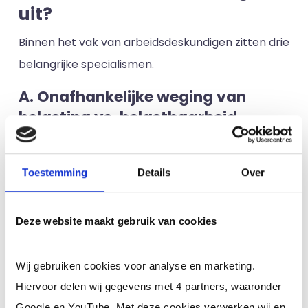
uit?
Binnen het vak van arbeidsdeskundigen zitten drie
belangrijke specialismen.
A. Onafhankelijke weging van
belasting vs. belastbaarheid
Arbeidsdeskundigen kunnen bij elke werknemer
op ieder gewenst moment een afweging maken
Toestemming
Details
Over
van de feitelijke werksituatie tegen de
individuele omstandigheden
. Tijdens deze
Deze website maakt gebruik van cookies
afweging worden diverse factoren meegenomen,
zoals iemand zijn fysieke, mentale en
Wij gebruiken cookies voor analyse en marketing.
psychosociale toestand en de directe
Hiervoor delen wij gegevens met 4 partners, waaronder
omgevingsfactoren. Denk bij dit laatste aan de
Google en YouTube. Met deze cookies verwerken wij en