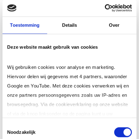
psychofysiologische kenmerken van de
werknemers, teneinde een maximum aan
Toestemming
Details
Over
comfort, veiligheid en efficiënte prestaties te
bieden.
Deze website maakt gebruik van cookies
Het maakt integraal deel uit van de bredere reeks
initiatieven van het bedrijf op het gebied van de
Wij gebruiken cookies voor analyse en marketing.
bescherming van de gezondheid en de integriteit
Hiervoor delen wij gegevens met 4 partners, waaronder
van de werknemers, en moet worden afgestemd
Google en YouTube. Met deze cookies verwerken wij en
op de andere voorschriften inzake veiligheid en
onze partners persoonsgegevens zoals uw IP-adres en
gezondheid op de werkplek.
browsegedrag. Via de cookieverklaring op onze website
of via de knop linksonder op de pagina kunt u uw
Waarom investeren in advies
toestemming op elk moment intrekken of wijzigen.
over veiligheid op het werk?
Toestemmingsselectie
Noodzakelijk