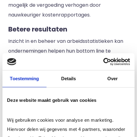
mogelijk de vergoeding verhogen door
nauwkeuriger kostenrapportages.
Betere resultaten
Inzicht in en beheer van arbeidsstatistieken kan
ondernemingen helpen hun bottom line te
verbeteren, zowel op de korte als op de lange
termijn, door trends ten aanzien van kosten en
Toestemming
Details
Over
inkomsten op elkaar af te stemmen.
5 stappen voor het
Deze website maakt gebruik van cookies
ontwikkelen van een beter
arbobeleid
Wij gebruiken cookies voor analyse en marketing.
1. Begin met een beoordeling van
Hiervoor delen wij gegevens met 4 partners, waaronder