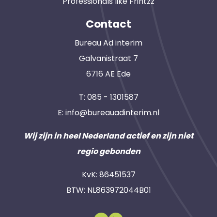
Professionals like Frintzz
Contact
Bureau Ad interim
Galvanistraat 7
6716 AE Ede
T:
085 - 1301587
E:
info@bureauadinterim.nl
Wij zijn in heel Nederland actief en zijn niet
regio gebonden
KvK: 86451537
BTW: NL863972044B01