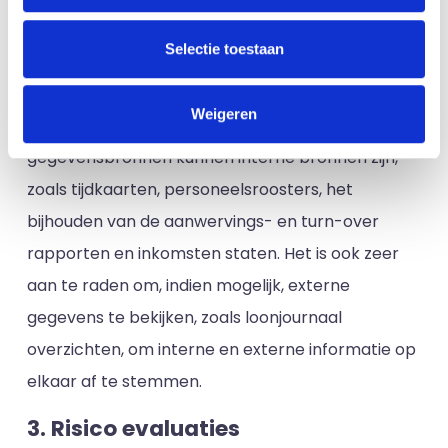
verkennen
Selectie toestaan
Het vinden van de juiste informatiebronnen zal je
helpen om bruikbare punten te identificeren en
Weigeren
datagestuurde beslissingen te nemen. De
gegevensbronnen kunnen interne bronnen zijn,
zoals tijdkaarten, personeelsroosters, het
bijhouden van de aanwervings- en turn-over
rapporten en inkomsten staten. Het is ook zeer
aan te raden om, indien mogelijk, externe
gegevens te bekijken, zoals loonjournaal
overzichten, om interne en externe informatie op
elkaar af te stemmen.
3. Risico evaluaties