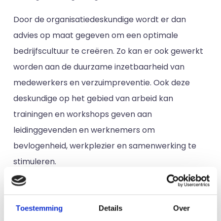
Door de organisatiedeskundige wordt er dan
advies op maat gegeven om een optimale
bedrijfscultuur te creëren. Zo kan er ook gewerkt
worden aan de duurzame inzetbaarheid van
medewerkers en verzuimpreventie. Ook deze
deskundige op het gebied van arbeid kan
trainingen en workshops geven aan
leidinggevenden en werknemers om
bevlogenheid, werkplezier en samenwerking te
stimuleren.
3. Bedrijfsarts
en belangrijke arbodeskundige is de bedrijfsarts,
Toestemming
Details
Over
die een aantal belangrijke verantwoordelijkheden