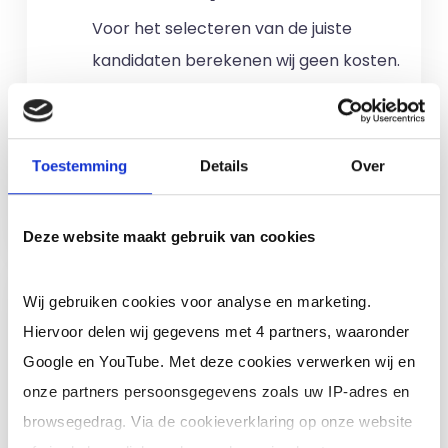
Voor het selecteren van de juiste
kandidaten berekenen wij geen kosten.
No match? No pay!
Kosten worden
alleen gemaakt als een professional
voor u aan de slag gaat.
Toestemming
Details
Over
Meer informatie
Deze website maakt gebruik van cookies
Ik ben een interim,
Wij gebruiken cookies voor analyse en marketing.
freelance of ZZP
Hiervoor delen wij gegevens met 4 partners, waaronder
professional (of ik wil in
Google en YouTube. Met deze cookies verwerken wij en
loondienst)
onze partners persoonsgegevens zoals uw IP-adres en
browsegedrag. Via de cookieverklaring op onze website
Je schrijft je in door jouw cv te