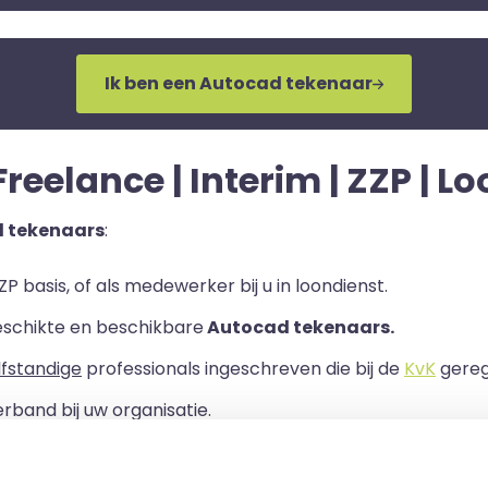
Ik ben een Autocad tekenaar
reelance | Interim | ZZP | L
d tekenaars
:
P basis, of als medewerker bij u in loondienst.
eschikte en beschikbare
Autocad tekenaars.
lfstandige
professionals ingeschreven die bij de
KvK
geregi
rband bij uw organisatie.
ls er een Overeenkomst van Opdracht tussen u en de zelf