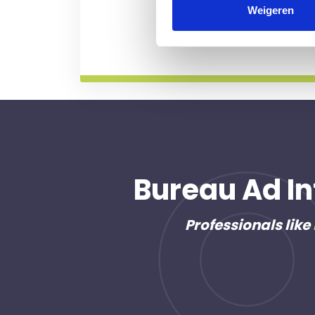
professional voor u aan de
Weigeren
Meer informatie
Bureau Ad In
Professionals like