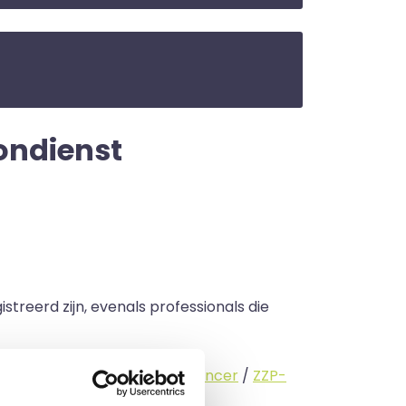
oondienst
streerd zijn, evenals professionals die
standige (
interimmer
/
freelancer
/
ZZP-