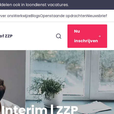
iddelen ook in loondienst vacatures.
ver ons
Werkwijze
Blogs
Openstaande opdrachten
Nieuwsbrief
Nu
of ZZP
inschrijven
Interim | ZZP