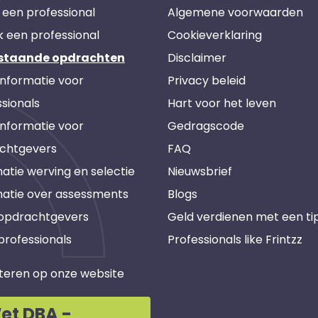
 een professional
Algemene voorwaarden
k een professional
Cookieverklaring
staande opdrachten
Disclaimer
informatie voor
Privacy beleid
sionals
Hart voor het leven
informatie voor
Gedragscode
chtgevers
FAQ
atie werving en selectie
Nieuwsbrief
matie over assessments
Blogs
 opdrachtgevers
Geld verdienen met een ti
professionals
Professionals like Frintzz
teren op onze website
et DBA -