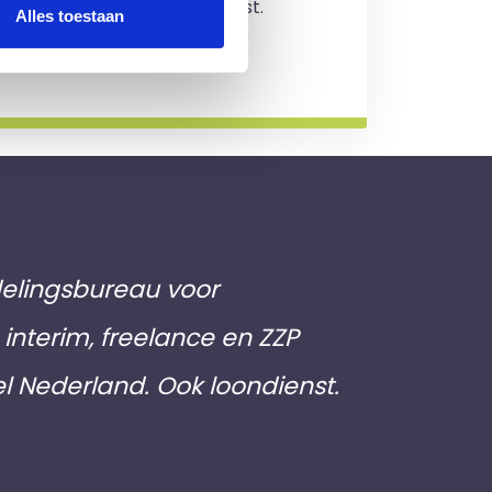
jving en je zit nergens aan vast.
Alles toestaan
rmatie
elingsbureau voor
interim, freelance en ZZP
el Nederland. Ook loondienst.