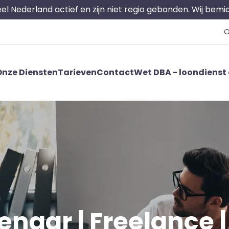
 heel Nederland actief en zijn niet regio gebonden. Wij bem
O
nze Diensten
Tarieven
Contact
Wet DBA - loondienst 
naar | Freelance | 