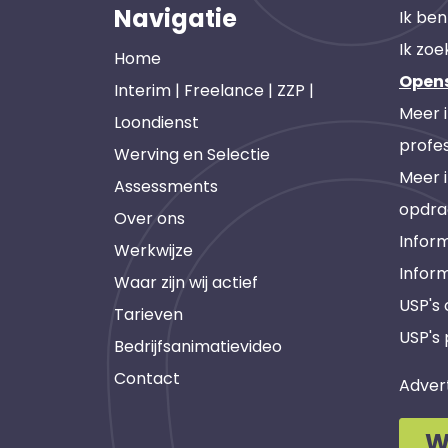
Navigatie
Ik ben
Ik zoe
Home
Open
Interim | Freelance | ZZP |
Meer 
Loondienst
profes
Werving en Selectie
Meer 
Assessments
opdra
Over ons
Inform
Werkwijze
Infor
Waar zijn wij actief
USP's
Tarieven
USP's 
Bedrijfsanimatievideo
Contact
Adver
W