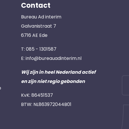
Contact
Bureau Ad interim
Galvanistraat 7
6716 AE Ede
T:
085 - 1301587
E:
info@bureauadinterim.nl
Wij zijn in heel Nederland actief
en zijn niet regio gebonden
p
KvK: 86451537
BTW: NL863972044B01