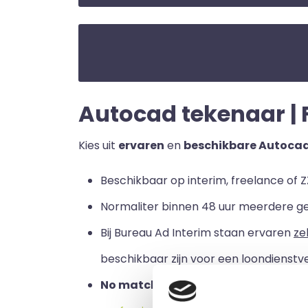
Autocad tekenaar | F
Kies uit
ervaren
en
beschikbare Autoca
Beschikbaar op interim, freelance of ZZ
Normaliter binnen 48 uur meerdere g
Bij Bureau Ad Interim staan ervaren
ze
beschikbaar zijn voor een loondienstve
No match no pay:
u betaalt alleen a