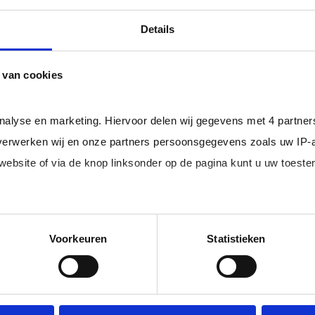
professional bij u in loondienst gaat.
ger dan het landelijke gemiddelde van ruim 20%
, zodat uw
Details
 van cookies
rofessionals in loondienst uit uw regio.
analyse en marketing. Hiervoor delen wij gegevens met 4 partne
erwerken wij en onze partners persoonsgegevens zoals uw IP-
 website of via de knop linksonder op de pagina kunt u uw toes
im, freelance
Ik ben 
nal (of iemand
of ZZP 
loondi
edige lijst met partners en doeleinden.
Voorkeuren
Statistieken
 juiste kandidaten
Je schrijft
n.
No match? No pay!
krijgt binn
aakt als een
werkdagen)