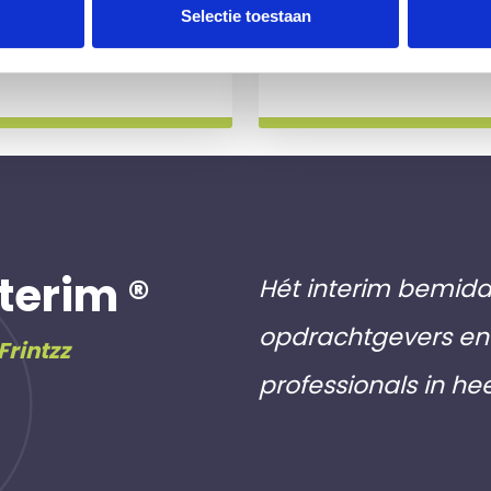
 slag gaat.
aan inschri
Selectie toestaan
Meer info
terim ®
Hét interim bemidd
opdrachtgevers en 
Frintzz
professionals in he