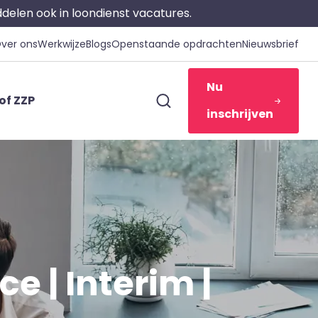
iddelen ook in loondienst vacatures.
ver ons
Werkwijze
Blogs
Openstaande opdrachten
Nieuwsbrief
Nu
of ZZP
inschrijven
e | Interim |