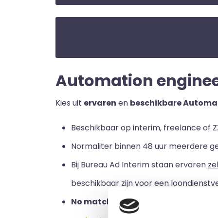
Automation engineer 
Kies uit
ervaren
en
beschikbare Automat
Beschikbaar op interim, freelance of ZZ
Normaliter binnen 48 uur meerdere g
Bij Bureau Ad Interim staan ervaren
ze
beschikbaar zijn voor een loondienstve
No match no pay:
u betaalt alleen a