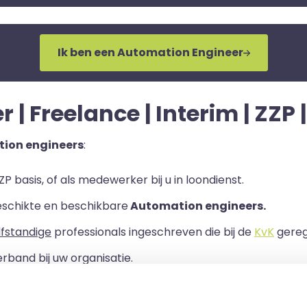
Ik ben een Automation Engineer
| Freelance | Interim | ZZP 
ion engineers
:
P basis, of als medewerker bij u in loondienst.
eschikte en beschikbare
Automation engineers.
lfstandige
professionals ingeschreven die bij de
KvK
geregi
rband bij uw organisatie.
ls er een Overeenkomst van Opdracht tussen u en de zelf