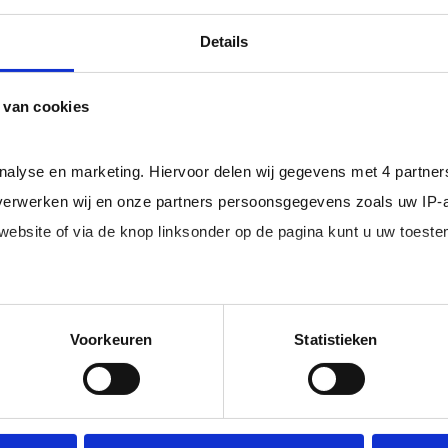
professional bij u in loondienst gaat.
ger dan het landelijke gemiddelde van ruim 20%
, zodat uw
Details
 van cookies
rofessionals in loondienst uit uw regio.
analyse en marketing. Hiervoor delen wij gegevens met 4 partne
erwerken wij en onze partners persoonsgegevens zoals uw IP-
 website of via de knop linksonder op de pagina kunt u uw toes
im, freelance
Ik ben 
nal (of iemand
of ZZP 
loondi
edige lijst met partners en doeleinden.
Voorkeuren
Statistieken
 juiste kandidaten
Je schrijft
n.
No match? No pay!
krijgt binn
aakt als een
werkdagen)