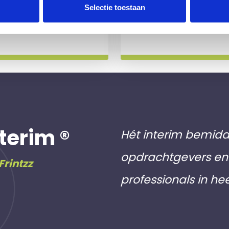
 slag gaat.
aan inschri
Selectie toestaan
Meer info
terim ®
Hét interim bemidd
opdrachtgevers en 
Frintzz
professionals in he