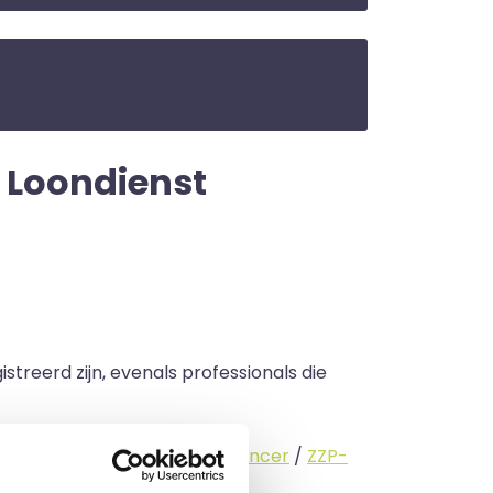
| Loondienst
streerd zijn, evenals professionals die
standige (
interimmer
/
freelancer
/
ZZP-