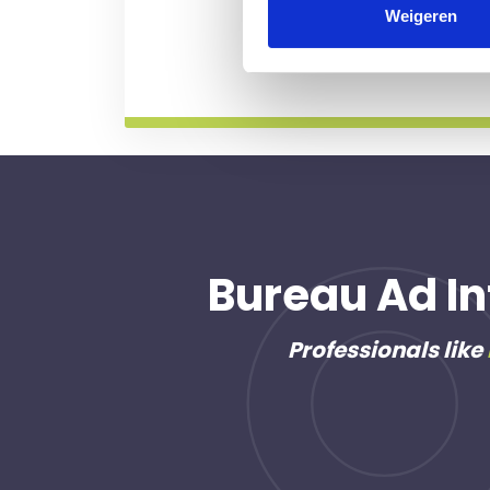
professional voor u aan de
Weigeren
Meer informatie
Bureau Ad In
Professionals like