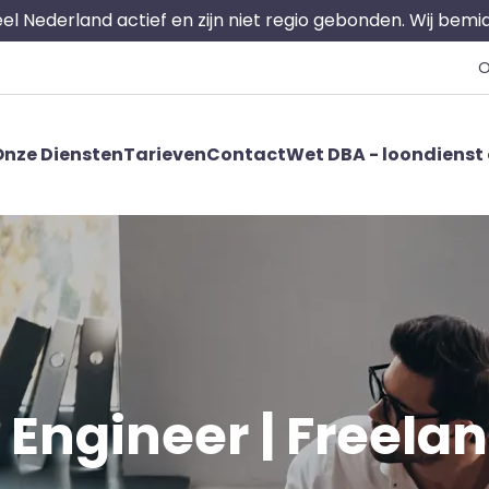
 heel Nederland actief en zijn niet regio gebonden. Wij bem
O
nze Diensten
Tarieven
Contact
Wet DBA - loondienst 
ngineer | Freelanc