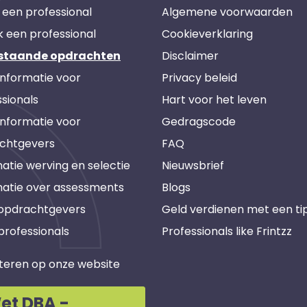
 een professional
Algemene voorwaarden
k een professional
Cookieverklaring
staande opdrachten
Disclaimer
informatie voor
Privacy beleid
sionals
Hart voor het leven
informatie voor
Gedragscode
chtgevers
FAQ
atie werving en selectie
Nieuwsbrief
matie over assessments
Blogs
 opdrachtgevers
Geld verdienen met een ti
professionals
Professionals like Frintzz
teren op onze website
et DBA -