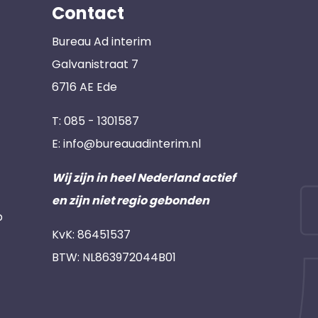
Contact
Bureau Ad interim
Galvanistraat 7
6716 AE Ede
T:
085 - 1301587
E:
info@bureauadinterim.nl
Wij zijn in heel Nederland actief
en zijn niet regio gebonden
p
KvK: 86451537
BTW: NL863972044B01