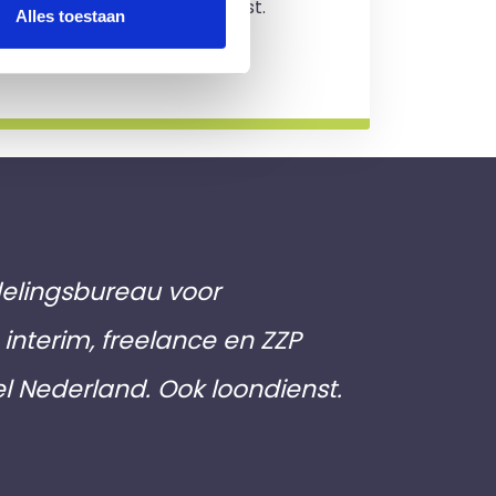
jving en je zit nergens aan vast.
Alles toestaan
rmatie
elingsbureau voor
interim, freelance en ZZP
el Nederland. Ook loondienst.