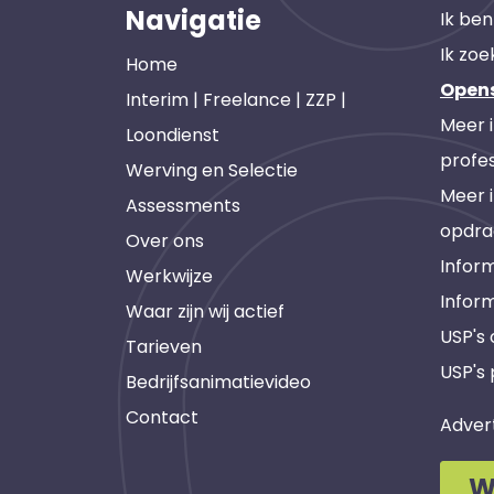
Navigatie
Ik ben
Ik zoe
Home
Open
Interim | Freelance | ZZP |
Meer 
Loondienst
profes
Werving en Selectie
Meer 
Assessments
opdra
Over ons
Inform
Werkwijze
Infor
Waar zijn wij actief
USP's
Tarieven
USP's 
Bedrijfsanimatievideo
Contact
Adver
W