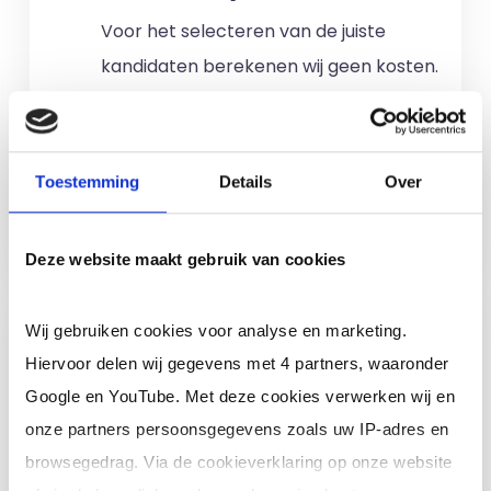
Voor het selecteren van de juiste
kandidaten berekenen wij geen kosten.
No match? No pay!
Kosten worden
alleen gemaakt als een professional
voor u aan de slag gaat.
Toestemming
Details
Over
Meer informatie
Deze website maakt gebruik van cookies
Ik ben een interim,
Wij gebruiken cookies voor analyse en marketing.
freelance of ZZP
Hiervoor delen wij gegevens met 4 partners, waaronder
professional (of ik wil in
Google en YouTube. Met deze cookies verwerken wij en
loondienst)
onze partners persoonsgegevens zoals uw IP-adres en
browsegedrag. Via de cookieverklaring op onze website
Je schrijft je in door jouw cv te