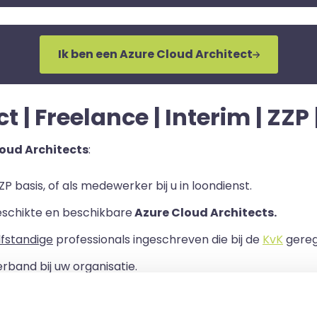
Ik ben een Azure Cloud Architect
 | Freelance | Interim | ZZP
oud Architects
:
P basis, of als medewerker bij u in loondienst.
eschikte en beschikbare
Azure Cloud Architects.
lfstandige
professionals ingeschreven die bij de
KvK
geregi
rband bij uw organisatie.
ls er een Overeenkomst van Opdracht tussen u en de zelf