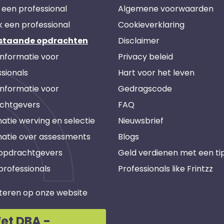
 een professional
Algemene voorwaarden
k een professional
Cookieverklaring
staande opdrachten
Disclaimer
informatie voor
Privacy beleid
sionals
Hart voor het leven
informatie voor
Gedragscode
chtgevers
FAQ
atie werving en selectie
Nieuwsbrief
matie over assessments
Blogs
 opdrachtgevers
Geld verdienen met een ti
professionals
Professionals like Frintzz
teren op onze website
et DBA -