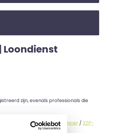
 | Loondienst
streerd zijn, evenals professionals die
standige (
interimmer
/
freelancer
/
ZZP-