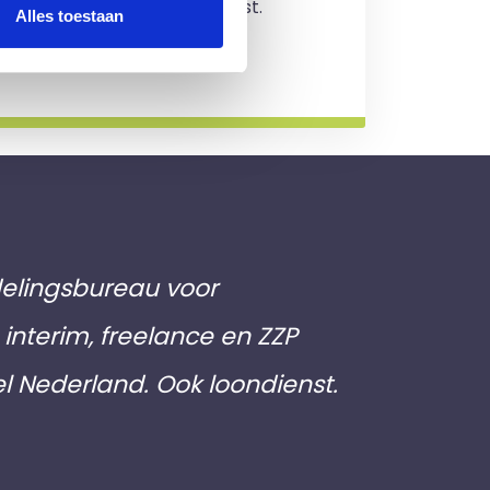
jving en je zit nergens aan vast.
Alles toestaan
rmatie
elingsbureau voor
interim, freelance en ZZP
el Nederland. Ook loondienst.