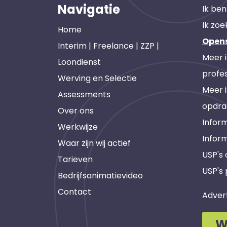
Navigatie
Ik ben
Ik zoe
Home
Open
Interim | Freelance | ZZP |
Meer 
Loondienst
profes
Werving en Selectie
Meer 
Assessments
opdra
Over ons
Inform
Werkwijze
Infor
Waar zijn wij actief
USP's
Tarieven
USP's 
Bedrijfsanimatievideo
Contact
Adver
W