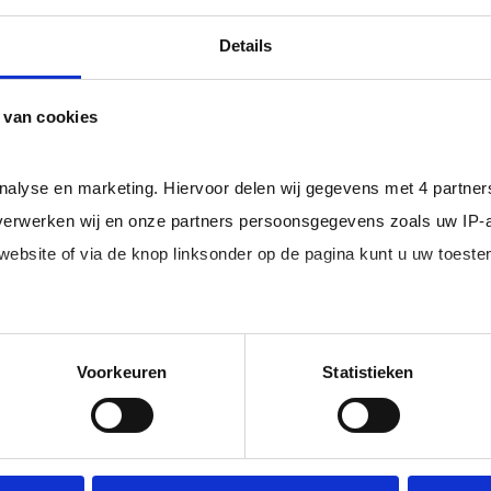
professional bij u in loondienst gaat.
ger dan het landelijke gemiddelde van ruim 20%
, zodat uw
Details
 van cookies
werkzoekenden in loondienst uit uw regio.
analyse en marketing. Hiervoor delen wij gegevens met 4 partne
erwerken wij en onze partners persoonsgegevens zoals uw IP-
 website of via de knop linksonder op de pagina kunt u uw toes
im, freelance
Ik ben 
nal (of iemand
of ZZP 
loondi
edige lijst met partners en doeleinden.
Voorkeuren
Statistieken
 juiste kandidaten
Je schrijft
n.
No match? No pay!
krijgt binn
aakt als een
werkdagen)