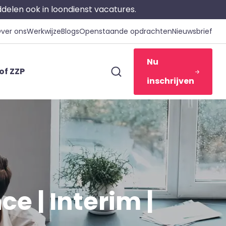
iddelen ook in loondienst vacatures.
ver ons
Werkwijze
Blogs
Openstaande opdrachten
Nieuwsbrief
Nu
of ZZP
inschrijven
e | Interim |