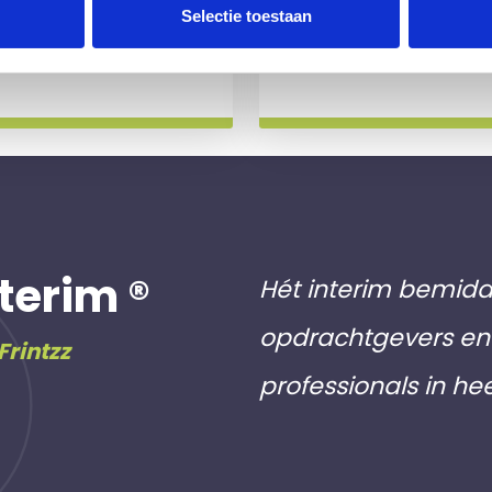
 slag gaat.
aan inschri
Selectie toestaan
Meer info
terim ®
Hét interim bemidd
opdrachtgevers en 
Frintzz
professionals in he