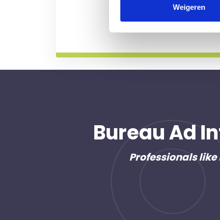
professional voor u aan de
Weigeren
Meer informatie
Bureau Ad In
Professionals like