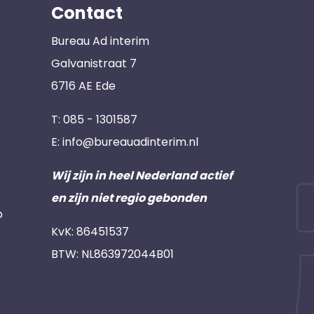
Contact
Bureau Ad interim
Galvanistraat 7
6716 AE Ede
T:
085 - 1301587
E:
info@bureauadinterim.nl
Wij zijn in heel Nederland actief
en zijn niet regio gebonden
p
KvK: 86451537
BTW: NL863972044B01