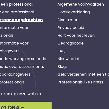
 een professional
Algemene voorwaarden
k een professional
Cookieverklaring
staande opdrachten
Disclaimer
informatie voor
Privacy beleid
sionals
Hart voor het leven
informatie voor
Gedragscode
chtgevers
FAQ
atie werving en selectie
Nieuwsbrief
matie over assessments
Blogs
 opdrachtgevers
Geld verdienen met een ti
professionals
Professionals like Frintzz
teren op onze website
et DBA -