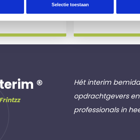
 slag gaat.
aan inschri
Selectie toestaan
Meer info
terim ®
Hét interim bemidd
opdrachtgevers en 
Frintzz
professionals in he