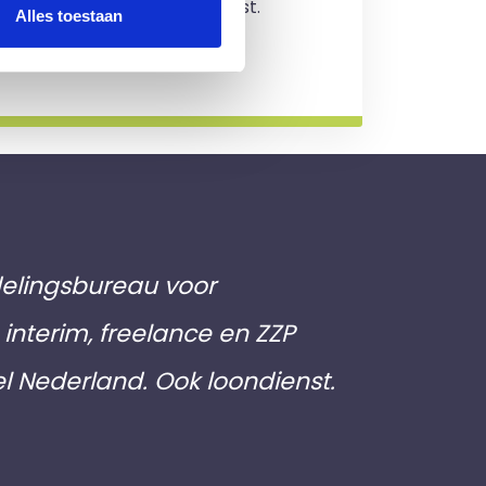
jving en je zit nergens aan vast.
Alles toestaan
rmatie
elingsbureau voor
interim, freelance en ZZP
el Nederland. Ook loondienst.