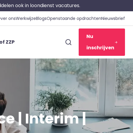
iddelen ook in loondienst vacatures.
ver ons
Werkwijze
Blogs
Openstaande opdrachten
Nieuwsbrief
Nu
of ZZP
inschrijven
e | Interim |