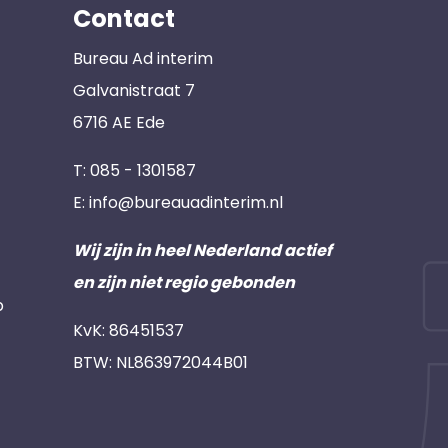
Contact
Bureau Ad interim
Galvanistraat 7
6716 AE Ede
T:
085 - 1301587
E:
info@bureauadinterim.nl
Wij zijn in heel Nederland actief
en zijn niet regio gebonden
p
KvK: 86451537
BTW: NL863972044B01