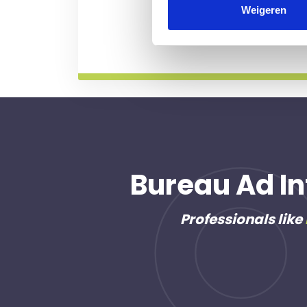
professional voor u aan de
Weigeren
Meer informatie
Bureau Ad In
Professionals like