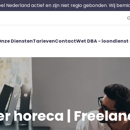
 heel Nederland actief en zijn niet regio gebonden. Wij bem
O
nze Diensten
Tarieven
Contact
Wet DBA - loondienst 
er horeca | Freelanc