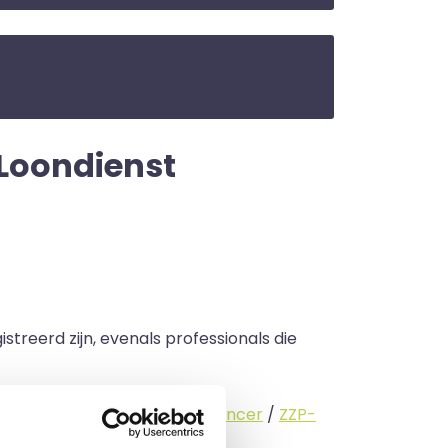
| Loondienst
streerd zijn, evenals professionals die
standige (
interimmer
/
freelancer
/
ZZP-