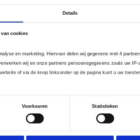
professional bij u in loondienst gaat.
ger dan het landelijke gemiddelde van ruim 20%
, zodat uw
Details
 van cookies
rofessionals in loondienst uit uw regio.
analyse en marketing. Hiervoor delen wij gegevens met 4 partne
erwerken wij en onze partners persoonsgegevens zoals uw IP-
 website of via de knop linksonder op de pagina kunt u uw toes
im, freelance
Ik ben 
nal (of iemand
of ZZP 
loondi
edige lijst met partners en doeleinden.
Voorkeuren
Statistieken
 juiste kandidaten
Je schrijft
n.
No match? No pay!
krijgt binn
aakt als een
werkdagen)