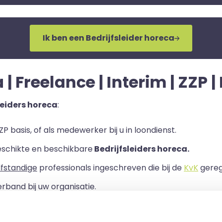
Ik ben een Bedrijfsleider horeca
 | Freelance | Interim | ZZP 
leiders horeca
:
P basis, of als medewerker bij u in loondienst.
eschikte en beschikbare
Bedrijfsleiders horeca.
lfstandige
professionals ingeschreven die bij de
KvK
geregi
rband bij uw organisatie.
ls er een Overeenkomst van Opdracht tussen u en de zelf