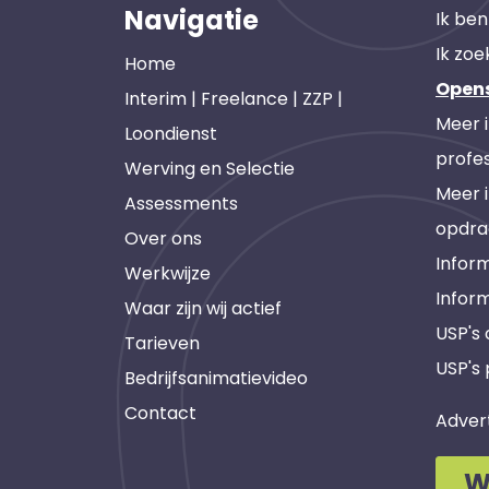
Navigatie
Ik ben
Ik zoe
Home
Open
Interim | Freelance | ZZP |
Meer 
Loondienst
profes
Werving en Selectie
Meer 
Assessments
opdra
Over ons
Inform
Werkwijze
Infor
Waar zijn wij actief
USP's
Tarieven
USP's 
Bedrijfsanimatievideo
Contact
Adver
W