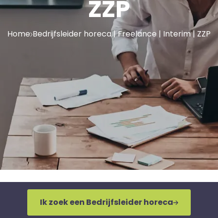
ZZP
Home
Bedrijfsleider horeca | Freelance | Interim | ZZP
Ik zoek een Bedrijfsleider horeca