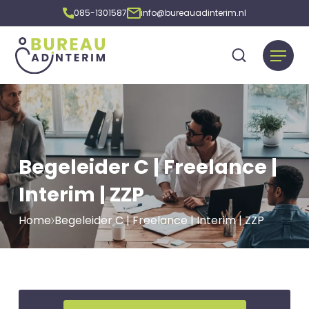
085-1301587
info@bureauadinterim.nl
Begeleider C | Freelance |
Interim | ZZP
Home
Begeleider C | Freelance | Interim | ZZP