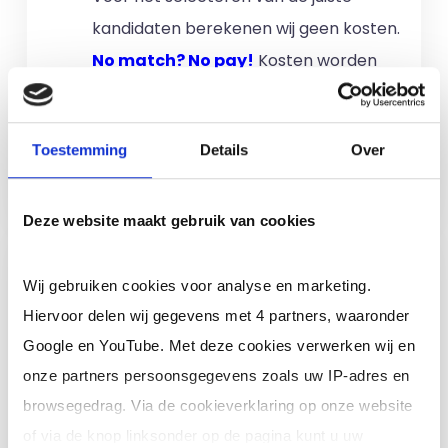
kandidaten berekenen wij geen kosten.
No match? No pay!
Kosten worden
alleen gemaakt als een professional
voor u aan de slag gaat.
Toestemming
Details
Over
Meer informatie
Deze website maakt gebruik van cookies
Ik ben een interim,
Wij gebruiken cookies voor analyse en marketing.
freelance of ZZP
Hiervoor delen wij gegevens met 4 partners, waaronder
professional (of ik wil in
Google en YouTube. Met deze cookies verwerken wij en
loondienst)
onze partners persoonsgegevens zoals uw IP-adres en
Je schrijft je in door jouw cv te
browsegedrag. Via de cookieverklaring op onze website
uploaden. Je krijgt binnen 24 uur een
of via de knop linksonder op de pagina kunt u uw