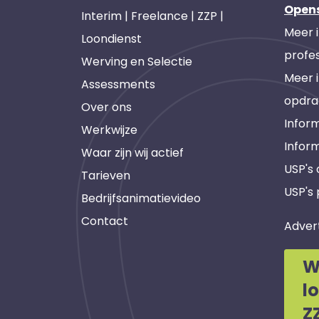
Open
Interim | Freelance | ZZP |
Meer 
Loondienst
profes
Werving en Selectie
Meer 
Assessments
opdra
Over ons
Inform
Werkwijze
Infor
Waar zijn wij actief
USP's
Tarieven
USP's 
Bedrijfsanimatievideo
Contact
Adver
W
l
Z