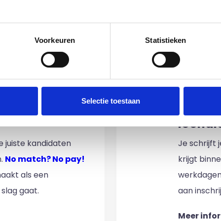
teuningsplan;
edige lijst met partners en doeleinden.
ver zijn of haar eigen leven.
Voorkeuren
Statistieken
im, freelance
Ik ben 
Selectie toestaan
nal (of iemand
of ZZP 
loondi
 juiste kandidaten
Je schrijft
n.
No match? No pay!
krijgt binn
aakt als een
werkdagen)
 slag gaat.
aan inschri
Meer info