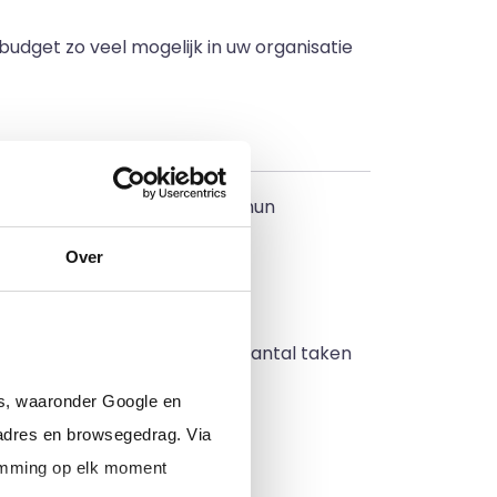
 budget zo veel mogelijk in uw organisatie
kelijk van de kwaliteit van hun
Over
eider EMB
illen. Hieronder staan een aantal taken
rs, waaronder Google en
adres en browsegedrag. Via
temming op elk moment