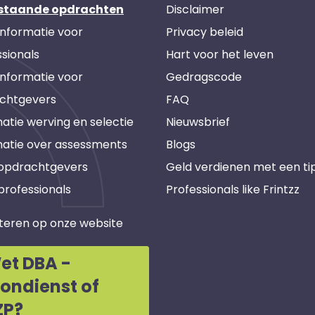
staande opdrachten
Disclaimer
informatie voor
Privacy beleid
sionals
Hart voor het leven
informatie voor
Gedragscode
chtgevers
FAQ
atie werving en selectie
Nieuwsbrief
matie over assessments
Blogs
 opdrachtgevers
Geld verdienen met een ti
professionals
Professionals like Frintzz
teren op onze website
et DBA -
oondienst of
ZP?