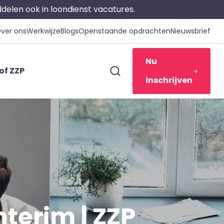
iddelen ook in loondienst vacatures.
ver ons
Werkwijze
Blogs
Openstaande opdrachten
Nieuwsbrief
Nu
of ZZP
inschrijven
nterim | ZZP