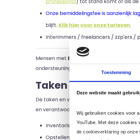
professional
) tot stand komt of als de 
Onze bemiddelingsfee is aanzienlijk la
blijft
.
Klik hier voor onze tarieven
.
Interimmers / freelancers / zzp'ers / p
Mensen met
E
rnstige verstandelijke en
M
e
ondersteuning.
Toestemming
Taken en verantwoo
Deze website maakt gebruik
De taken en verantwoordelijkheden van een
en verantwoordelijkheden die Begeleiders 
Wij gebruiken cookies voor 
YouTube. Met deze cookies v
Inventariseren van woon- en leefsituat
de cookieverklaring op onze
Opstellen van een ondersteuningsplan 