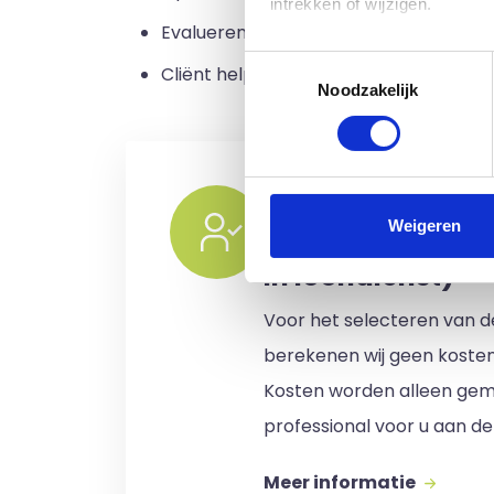
intrekken of wijzigen.
Evalueren en bijstellen van het onders
Toestemmingsselectie
Klik op 'Details' voor de voll
Cliënt helpen bij het voeren van regie o
Noodzakelijk
Ik zoek een inter
Weigeren
of ZZP professio
in loondienst)
Voor het selecteren van de
berekenen wij geen koste
Kosten worden alleen gem
professional voor u aan de
Meer informatie