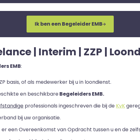
Ik ben een Begeleider EMB
lance | Interim | ZZP | Loon
ders EMB
:
P basis, of als medewerker bij u in loondienst.
eschikte en beschikbare
Begeleiders EMB.
lfstandige
professionals ingeschreven die bij de
KvK
geregi
rband bij uw organisatie.
ls er een Overeenkomst van Opdracht tussen u en de zelf