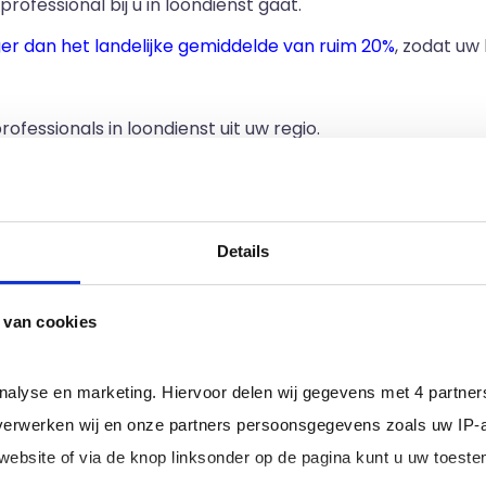
professional bij u in loondienst gaat.
ger dan het landelijke gemiddelde van ruim 20%
, zodat uw
rofessionals in loondienst uit uw regio.
ervoudige
B
eperkingen (EMB) zijn meer dan anderen afhan
Details
rdelijkheden van een Begel
 van cookies
 Begeleider EMB kunnen uiteraard per organisatie versch
EMB, bij Bureau Ad Interim ingeschreven, uitvoer(d)en:
analyse en marketing. Hiervoor delen wij gegevens met 4 partne
erwerken wij en onze partners persoonsgegevens zoals uw IP-
ie van de cliënt;
 website of via de knop linksonder op de pagina kunt u uw toes
voor de cliënt;