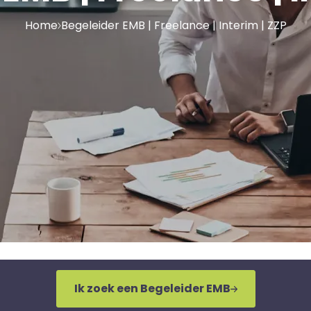
Home
Begeleider EMB | Freelance | Interim | ZZP
Ik zoek een Begeleider EMB