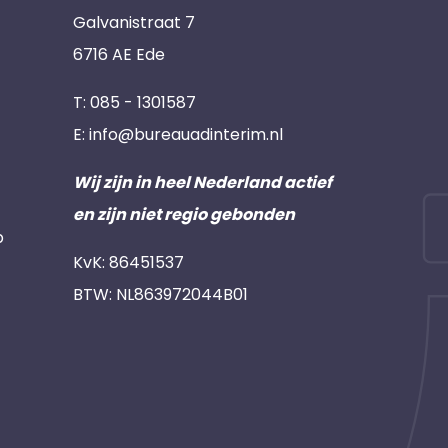
Galvanistraat 7
6716 AE Ede
T:
085 - 1301587
E:
info@bureauadinterim.nl
Wij zijn in heel Nederland actief
en zijn niet regio gebonden
p
KvK: 86451537
BTW: NL863972044B01