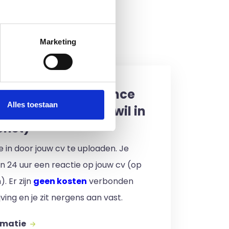
Marketing
een interim, freelance
Alles toestaan
professional (of ik wil in
enst)
 je in door jouw cv te uploaden. Je
en 24 uur een reactie op jouw cv (op
. Er zijn
geen kosten
verbonden
jving en je zit nergens aan vast.
rmatie