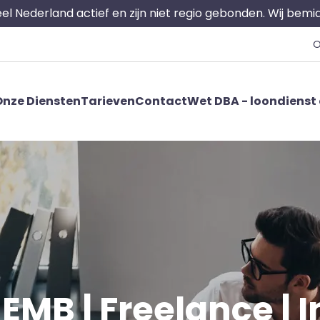
 heel Nederland actief en zijn niet regio gebonden. Wij bem
O
nze Diensten
Tarieven
Contact
Wet DBA - loondienst 
EMB | Freelance | I