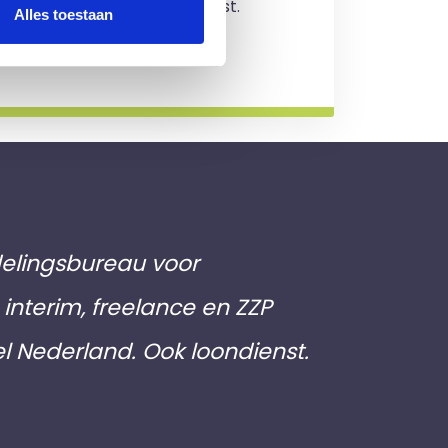
jving en je zit nergens aan vast.
Alles toestaan
rmatie
elingsbureau voor
interim, freelance en ZZP
el Nederland. Ook loondienst.