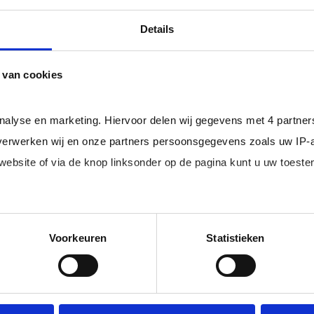
professional bij u in loondienst gaat.
ger dan het landelijke gemiddelde van ruim 20%
, zodat uw
Details
 van cookies
rofessionals in loondienst uit uw regio.
analyse en marketing. Hiervoor delen wij gegevens met 4 partne
erwerken wij en onze partners persoonsgegevens zoals uw IP-
 website of via de knop linksonder op de pagina kunt u uw toes
im, freelance
Ik ben 
nal (of iemand
of ZZP 
loondi
edige lijst met partners en doeleinden.
Voorkeuren
Statistieken
 juiste kandidaten
Je schrijft
n.
No match? No pay!
krijgt binn
aakt als een
werkdagen)