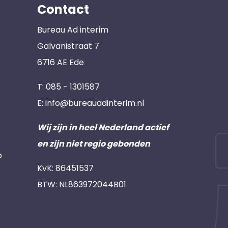
Contact
Bureau Ad interim
Galvanistraat 7
6716 AE Ede
T:
085 - 1301587
E:
info@bureauadinterim.nl
Wij zijn in heel Nederland actief
en zijn niet regio gebonden
p
KvK: 86451537
BTW: NL863972044B01