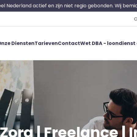
 heel Nederland actief en zijn niet regio gebonden. Wij bem
O
nze Diensten
Tarieven
Contact
Wet DBA - loondienst 
Zorg | Freelance | I