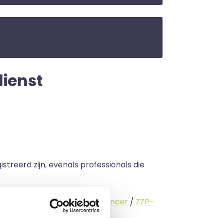
dienst
streerd zijn, evenals professionals die
standige (
interimmer
/
freelancer
/
ZZP-