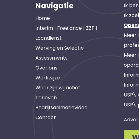
Navigatie
Ik ben
Ik zoe
Home
Open
Interim | Freelance | ZZP |
Meer 
Loondienst
profes
Werving en Selectie
Meer 
Assessments
opdra
Over ons
Inform
Werkwijze
Infor
Waar zijn wij actief
USP's
Tarieven
USP's 
Bedrijfsanimatievideo
Contact
Adver
W