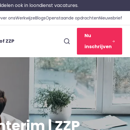
iddelen ook in loondienst vacatures.
ver ons
Werkwijze
Blogs
Openstaande opdrachten
Nieuwsbrief
Nu
of ZZP
inschrijven
nterim | ZZP