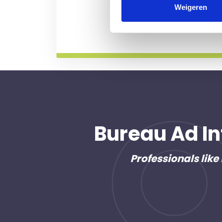
professional voor u aan de
Weigeren
Meer informatie
Bureau Ad In
Professionals like