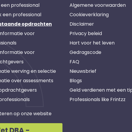
 een professional
Algemene voorwaarden
k een professional
Cookieverklaring
staande opdrachten
Disclaimer
informatie voor
Privacy beleid
sionals
Hart voor het leven
informatie voor
Gedragscode
chtgevers
FAQ
atie werving en selectie
Nieuwsbrief
matie over assessments
Blogs
 opdrachtgevers
Geld verdienen met een ti
professionals
Professionals like Frintzz
teren op onze website
et DBA -