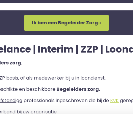
Ik ben een Begeleider Zorg
elance | Interim | ZZP | Loon
ers zorg
:
P basis, of als medewerker bij u in loondienst.
eschikte en beschikbare
Begeleiders zorg.
lfstandige
professionals ingeschreven die bij de
KvK
geregi
rband bij uw organisatie.
ls er een Overeenkomst van Opdracht tussen u en de zelf