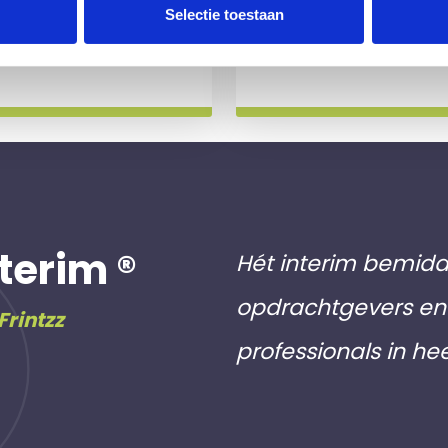
 slag gaat.
aan inschri
Selectie toestaan
Meer info
terim ®
Hét interim bemidd
opdrachtgevers en 
Frintzz
professionals in he