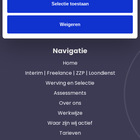
Selectie toestaan
Hét interim bemiddelingsbureau voor
opdrachtgevers en interim, freelance en ZZP
Weigeren
professionals in heel Nederland. Ook loondienst.
Navigatie
Home
Interim | Freelance | ZZP | Loondienst
Werving en Selectie
Assessments
Over ons
Werkwijze
Waar zijn wij actief
Tarieven