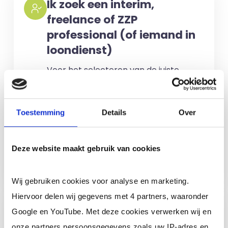
Ik zoek een interim,
freelance of ZZP
professional (of iemand in
loondienst)
Voor het selecteren van de juiste
kandidaten berekenen wij geen kosten.
No match? No pay!
Kosten worden
Toestemming
Details
Over
alleen gemaakt als een professional
voor u aan de slag gaat.
Deze website maakt gebruik van cookies
Meer informatie
Wij gebruiken cookies voor analyse en marketing.
Hiervoor delen wij gegevens met 4 partners, waaronder
Ik ben een interim,
Google en YouTube. Met deze cookies verwerken wij en
freelance of ZZP
onze partners persoonsgegevens zoals uw IP-adres en