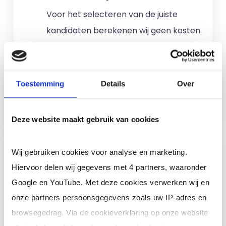
Voor het selecteren van de juiste
kandidaten berekenen wij geen kosten.
No match? No pay!
Kosten worden
alleen gemaakt als een professional
voor u aan de slag gaat.
Toestemming
Details
Over
Meer informatie
Deze website maakt gebruik van cookies
Ik ben een interim,
Wij gebruiken cookies voor analyse en marketing.
freelance of ZZP
Hiervoor delen wij gegevens met 4 partners, waaronder
professional (of ik wil in
Google en YouTube. Met deze cookies verwerken wij en
loondienst)
onze partners persoonsgegevens zoals uw IP-adres en
browsegedrag. Via de cookieverklaring op onze website
Je schrijft je in door jouw cv te