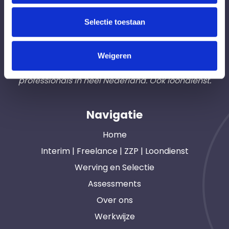
Bureau Ad Interim ®
Selectie toestaan
Professionals like
Frintzz
Hét interim bemiddelingsbureau voor
Weigeren
opdrachtgevers en interim, freelance en ZZP
professionals in heel Nederland. Ook loondienst.
Navigatie
Home
Interim | Freelance | ZZP | Loondienst
Werving en Selectie
Assessments
Over ons
Werkwijze