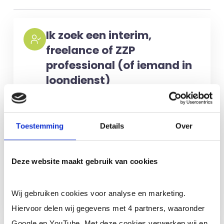
Ik zoek een interim,
freelance of ZZP
professional (of iemand in
loondienst)
Voor het selecteren van de juiste
kandidaten berekenen wij geen kosten.
Toestemming
Details
Over
No match? No pay!
Kosten worden
alleen gemaakt als een professional
Deze website maakt gebruik van cookies
voor u aan de slag gaat.
Meer informatie
Wij gebruiken cookies voor analyse en marketing.
Hiervoor delen wij gegevens met 4 partners, waaronder
Google en YouTube. Met deze cookies verwerken wij en