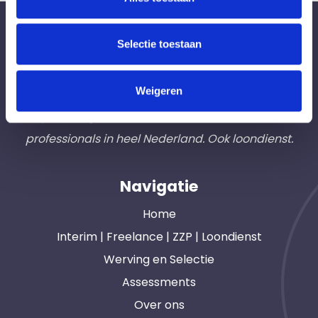
Bureau Ad Interim ®
Selectie toestaan
Professionals like
Frintzz
Weigeren
Hét interim bemiddelingsbureau voor
opdrachtgevers en interim, freelance en ZZP
professionals in heel Nederland. Ook loondienst.
Navigatie
Home
Interim | Freelance | ZZP | Loondienst
Werving en Selectie
Assessments
Over ons