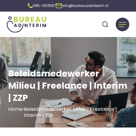
085-1301587
info@bureauadinterim.nl
Beleidsmedewerker
Milieu | Freelance | Interim
| ZZP
Home
Beleidsmedewerker Milieu | Freelance |
Interim | ZZP