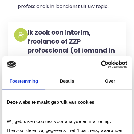
professionals in loondienst uit uw regio.
Ik zoek een interim,
freelance of ZZP
professional (of iemand in
loondienst)
Voor het selecteren van de juiste
kandidaten berekenen wij geen kosten.
Toestemming
Details
Over
No match? No pay!
Kosten worden
alleen gemaakt als een professional
Deze website maakt gebruik van cookies
voor u aan de slag gaat.
Wij gebruiken cookies voor analyse en marketing.
Meer informatie
Hiervoor delen wij gegevens met 4 partners, waaronder