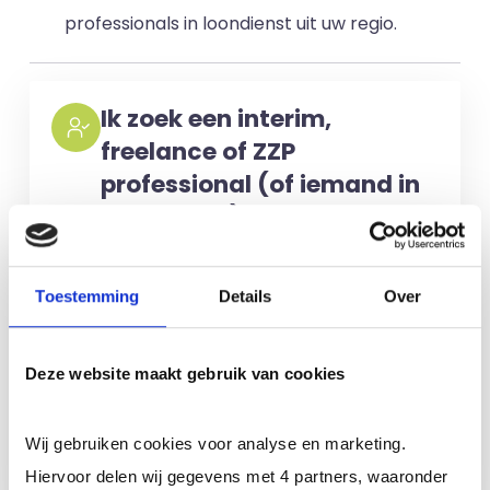
professionals in loondienst uit uw regio.
Ik zoek een interim,
freelance of ZZP
professional (of iemand in
loondienst)
Voor het selecteren van de juiste
kandidaten berekenen wij geen kosten.
Toestemming
Details
Over
No match? No pay!
Kosten worden
alleen gemaakt als een professional
Deze website maakt gebruik van cookies
voor u aan de slag gaat.
Wij gebruiken cookies voor analyse en marketing.
Meer informatie
Hiervoor delen wij gegevens met 4 partners, waaronder