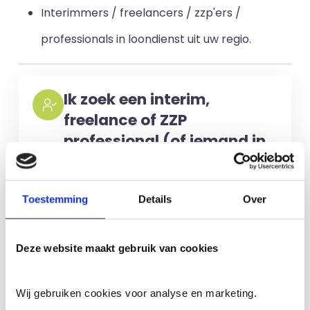
Interimmers / freelancers / zzp'ers /
professionals in loondienst uit uw regio.
Ik zoek een interim,
freelance of ZZP
professional (of iemand in
loondienst)
Voor het selecteren van de juiste
Toestemming
Details
Over
kandidaten berekenen wij geen kosten.
No match? No pay!
Kosten worden
Deze website maakt gebruik van cookies
alleen gemaakt als een professional
voor u aan de slag gaat.
Wij gebruiken cookies voor analyse en marketing.