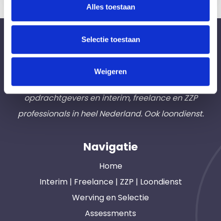
Alles toestaan
Bureau Ad Interim ®
Selectie toestaan
Professionals like
Frintzz
Weigeren
Hét interim bemiddelingsbureau voor
opdrachtgevers en interim, freelance en ZZP
professionals in heel Nederland. Ook loondienst.
Navigatie
Home
Interim | Freelance | ZZP | Loondienst
Werving en Selectie
Assessments