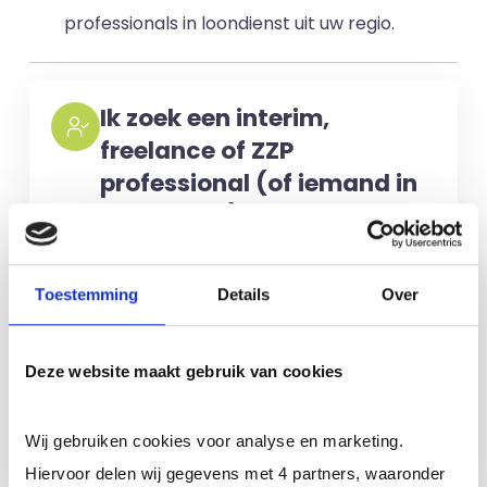
professionals in loondienst uit uw regio.
Ik zoek een interim,
freelance of ZZP
professional (of iemand in
loondienst)
Voor het selecteren van de juiste
kandidaten berekenen wij geen kosten.
Toestemming
Details
Over
No match? No pay!
Kosten worden
alleen gemaakt als een professional
Deze website maakt gebruik van cookies
voor u aan de slag gaat.
Wij gebruiken cookies voor analyse en marketing.
Meer informatie
Hiervoor delen wij gegevens met 4 partners, waaronder