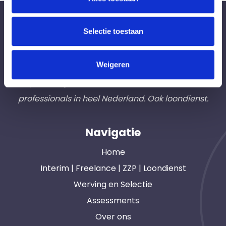
Bureau Ad Interim ®
Selectie toestaan
Professionals like
Frintzz
Weigeren
Hét interim bemiddelingsbureau voor
opdrachtgevers en interim, freelance en ZZP
professionals in heel Nederland. Ook loondienst.
Navigatie
Home
Interim | Freelance | ZZP | Loondienst
Werving en Selectie
Assessments
Over ons