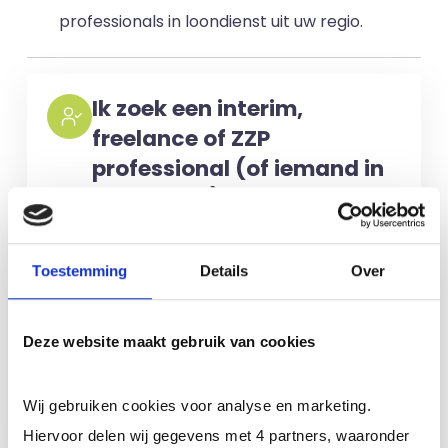
professionals in loondienst uit uw regio.
Ik zoek een interim,
freelance of ZZP
professional (of iemand in
loondienst)
Voor het selecteren van de juiste
kandidaten berekenen wij geen kosten.
Toestemming
Details
Over
No match? No pay!
Kosten worden
alleen gemaakt als een professional
Deze website maakt gebruik van cookies
voor u aan de slag gaat.
Wij gebruiken cookies voor analyse en marketing.
Meer informatie
Hiervoor delen wij gegevens met 4 partners, waaronder