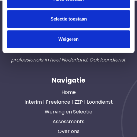
Bureau Ad Interim ®
Selectie toestaan
Professionals like
Frintzz
Weigeren
Hét interim bemiddelingsbureau voor
opdrachtgevers en interim, freelance en ZZP
professionals in heel Nederland. Ook loondienst.
Navigatie
Home
Interim | Freelance | ZZP | Loondienst
Werving en Selectie
Assessments
Over ons